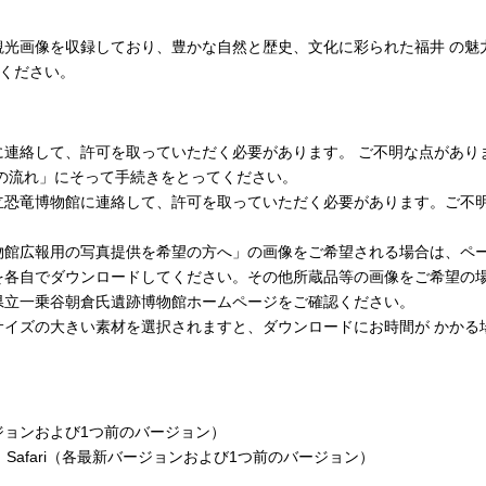
観光画像を収録しており、豊かな自然と歴史、文化に彩られた福井 の魅
用ください。
して、許可を取っていただく必要があります。 ご不明な点がありましたら
の流れ」にそって手続きをとってください。
立恐竜博物館に連絡して、許可を取っていただく必要があります。ご不
物館広報用の写真提供を希望の方へ」の画像をご希望される場合は、ペ
を各自でダウンロードしてください。その他所蔵品等の画像をご希望の
県立一乗谷朝倉氏遺跡博物館ホームページをご確認ください。
サイズの大きい素材を選択されますと、ダウンロードにお時間が かかる
新バージョンおよび1つ前のバージョン）
Chrome、Safari（各最新バージョンおよび1つ前のバージョン）