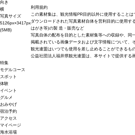
向き
利用規約
横
この素材集は、観光情報PR目的以外に使用することは
写真サイズ
ダウンロードされた写真素材自体を営利目的に使用する
5126px×3417px
はがき等)の製 造・販売など
(5MB)
写真自体の配布を目的とした素材集等への収録や、同
掲載されている画像データおよび文字情報について、
観光連盟はいつでも使用を差し止めることができるも
公益社団法人福井県観光連盟は、本サイトで提供する
特集
モデルコース
スポット
体験
イベント
グルメ
おみやげ
宿泊予約
アクセス
マイページ
海水浴場