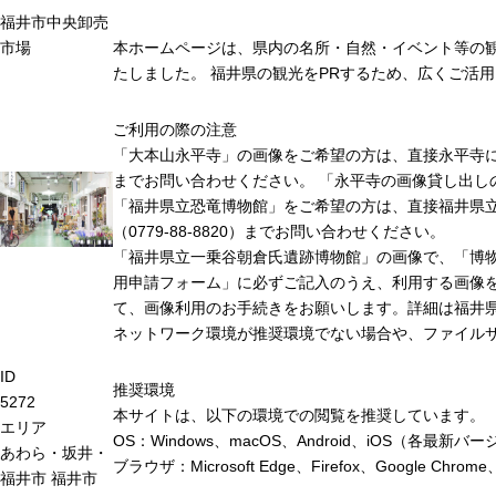
福井市中央卸売
市場
本ホームページは、県内の名所・自然・イベント等の
たしました。 福井県の観光をPRするため、広くご活
ご利用の際の注意
「大本山永平寺」の画像をご希望の方は、直接永平寺に連絡
までお問い合わせください。 「永平寺の画像貸し出し
「福井県立恐竜博物館」をご希望の方は、直接福井県
（0779-88-8820）までお問い合わせください。
「福井県立一乗谷朝倉氏遺跡博物館」の画像で、「博
用申請フォーム」に必ずご記入のうえ、利用する画像
て、画像利用のお手続きをお願いします。詳細は福井
ネットワーク環境が推奨環境でない場合や、ファイル
ID
推奨環境
5272
本サイトは、以下の環境での閲覧を推奨しています。
エリア
OS：Windows、macOS、Android、iOS（各最
あわら・坂井・
ブラウザ：Microsoft Edge、Firefox、Google 
福井市
福井市