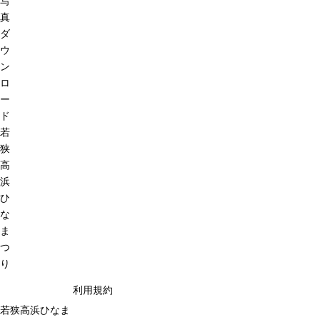
写
真
ダ
ウ
ン
ロ
ー
ド
若
狭
高
浜
ひ
な
ま
つ
り
利用規約
若狭高浜ひなま