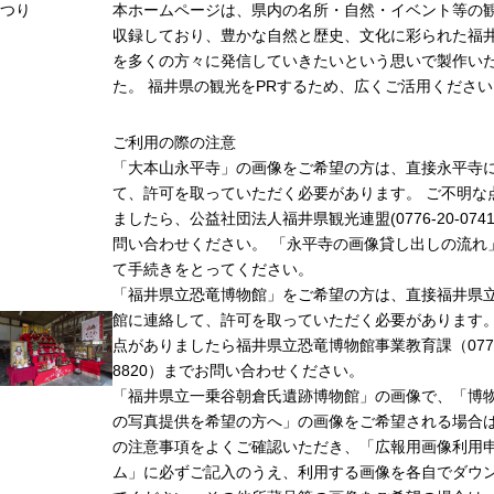
つり
本ホームページは、県内の名所・自然・イベント等の
収録しており、豊かな自然と歴史、文化に彩られた福井
を多くの方々に発信していきたいという思いで製作い
た。 福井県の観光をPRするため、広くご活用ください
ご利用の際の注意
「大本山永平寺」の画像をご希望の方は、直接永平寺
て、許可を取っていただく必要があります。 ご不明な
ましたら、公益社団法人福井県観光連盟(0776-20-074
問い合わせください。 「永平寺の画像貸し出しの流れ
て手続きをとってください。
「福井県立恐竜博物館」をご希望の方は、直接福井県
館に連絡して、許可を取っていただく必要があります
点がありましたら福井県立恐竜博物館事業教育課（0779-
8820）までお問い合わせください。
「福井県立一乗谷朝倉氏遺跡博物館」の画像で、「博
の写真提供を希望の方へ」の画像をご希望される場合
の注意事項をよくご確認いただき、「広報用画像利用
ム」に必ずご記入のうえ、利用する画像を各自でダウ