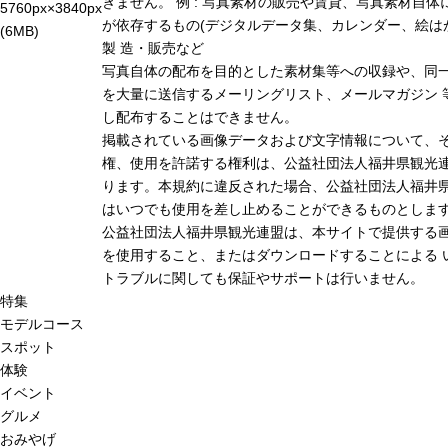
きません。 例 : 写真素材の販売や賃貸、写真素材自体
5760px×3840px
が依存するもの(デジタルデータ集、カレンダー、絵は
(6MB)
製 造・販売など
写真自体の配布を目的とした素材集等への収録や、同
を大量に送信するメーリングリスト、メールマガジン 
し配布することはできません。
掲載されている画像データおよび文字情報について、
権、使用を許諾する権利は、公益社団法人福井県観光連
ります。本規約に違反された場合、公益社団法人福井
はいつでも使用を差し止めることができるものとしま
公益社団法人福井県観光連盟は、本サイトで提供する
を使用すること、またはダウンロードすることによる 
トラブルに関しても保証やサポートは行いません。
特集
モデルコース
スポット
体験
イベント
グルメ
おみやげ