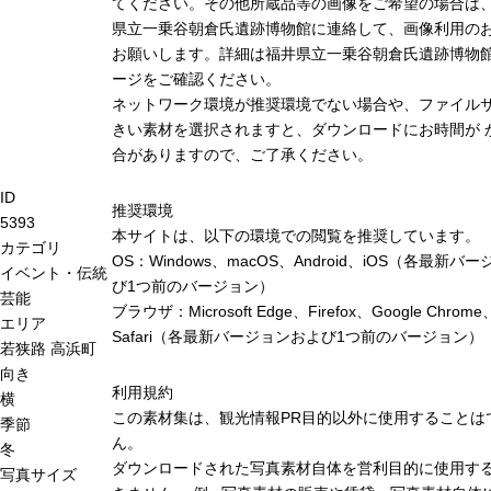
てください。その他所蔵品等の画像をご希望の場合は
県立一乗谷朝倉氏遺跡博物館に連絡して、画像利用の
お願いします。詳細は福井県立一乗谷朝倉氏遺跡博物
ージをご確認ください。
ネットワーク環境が推奨環境でない場合や、ファイル
きい素材を選択されますと、ダウンロードにお時間が 
合がありますので、ご了承ください。
ID
推奨環境
5393
本サイトは、以下の環境での閲覧を推奨しています。
カテゴリ
OS：Windows、macOS、Android、iOS（各最新バ
イベント・伝統
び1つ前のバージョン）
芸能
ブラウザ：Microsoft Edge、Firefox、Google Chrome
エリア
Safari（各最新バージョンおよび1つ前のバージョン）
若狭路
高浜町
向き
利用規約
横
この素材集は、観光情報PR目的以外に使用することは
季節
ん。
冬
ダウンロードされた写真素材自体を営利目的に使用す
写真サイズ