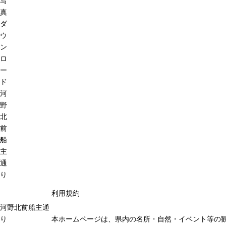
写
真
ダ
ウ
ン
ロ
ー
ド
河
野
北
前
船
主
通
り
利用規約
河野北前船主通
り
本ホームページは、県内の名所・自然・イベント等の