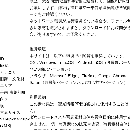
県立一乗谷朝倉氏遺跡博物館に連絡して、画像利用の
お願いします。詳細は福井県立一乗谷朝倉氏遺跡博物
ージをご確認ください。
ネットワーク環境が推奨環境でない場合や、ファイル
きい素材を選択されますと、ダウンロードにお時間が 
合がありますので、ご了承ください。
推奨環境
本サイトは、以下の環境での閲覧を推奨しています。
ID
OS：Windows、macOS、Android、iOS（各最新バ
5551
び1つ前のバージョン）
カテゴリ
ブラウザ：Microsoft Edge、Firefox、Google Chrome
旧跡、文化財
Safari（各最新バージョンおよび1つ前のバージョン）
エリア
丹南
南越前町
利用規約
向き
この素材集は、観光情報PR目的以外に使用することは
横
ん。
写真サイズ
ダウンロードされた写真素材自体を営利目的に使用す
5760px×3840px
きません。 例 : 写真素材の販売や賃貸、写真素材自体
(7MB)