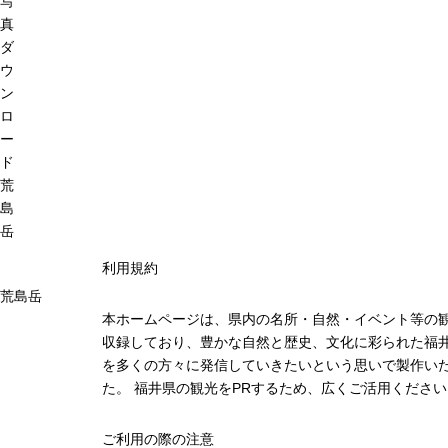
写
真
ダ
ウ
ン
ロ
ー
ド
荒
島
岳
利用規約
荒島岳
本ホームページは、県内の名所・自然・イベント等の
収録しており、豊かな自然と歴史、文化に彩られた福井
を多くの方々に発信していきたいという思いで製作い
た。 福井県の観光をPRするため、広くご活用ください
ご利用の際の注意