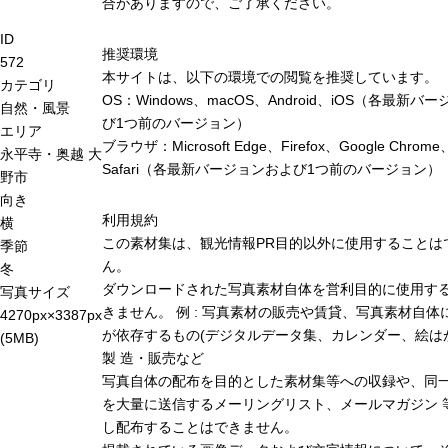
合がありますので、ご了承ください。
ID
推奨環境
572
本サイトは、以下の環境での閲覧を推奨しています。
カテゴリ
OS：Windows、macOS、Android、iOS（各最新バ
自然・風景
び1つ前のバージョン）
エリア
ブラウザ：Microsoft Edge、Firefox、Google Chrome
永平寺・奥越
大
Safari（各最新バージョンおよび1つ前のバージョン）
野市
向き
利用規約
横
この素材集は、観光情報PR目的以外に使用することは
季節
ん。
冬
ダウンロードされた写真素材自体を営利目的に使用す
写真サイズ
きません。 例 : 写真素材の販売や賃貸、写真素材自体
4270px×3387px
が依存するもの(デジタルデータ集、カレンダー、絵は
(5MB)
製 造・販売など
写真自体の配布を目的とした素材集等への収録や、同
を大量に送信するメーリングリスト、メールマガジン 
し配布することはできません。