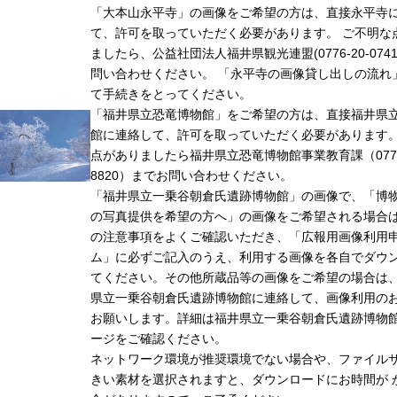
「大本山永平寺」の画像をご希望の方は、直接永平寺
て、許可を取っていただく必要があります。 ご不明な
ましたら、公益社団法人福井県観光連盟(0776-20-074
問い合わせください。 「永平寺の画像貸し出しの流れ
て手続きをとってください。
「福井県立恐竜博物館」をご希望の方は、直接福井県
館に連絡して、許可を取っていただく必要があります
点がありましたら福井県立恐竜博物館事業教育課（0779-
8820）までお問い合わせください。
「福井県立一乗谷朝倉氏遺跡博物館」の画像で、「博
の写真提供を希望の方へ」の画像をご希望される場合
の注意事項をよくご確認いただき、「広報用画像利用
ム」に必ずご記入のうえ、利用する画像を各自でダウ
てください。その他所蔵品等の画像をご希望の場合は
県立一乗谷朝倉氏遺跡博物館に連絡して、画像利用の
お願いします。詳細は福井県立一乗谷朝倉氏遺跡博物
ージをご確認ください。
ネットワーク環境が推奨環境でない場合や、ファイル
きい素材を選択されますと、ダウンロードにお時間が 