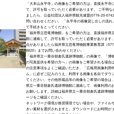
「大本山永平寺」の画像をご希望の方は、直接永平寺
て、許可を取っていただく必要があります。 ご不明な
ましたら、公益社団法人福井県観光連盟(0776-20-074
問い合わせください。 「永平寺の画像貸し出しの流れ
て手続きをとってください。
「福井県立恐竜博物館」をご希望の方は、直接福井県
館に連絡して、許可を取っていただく必要があります
点がありましたら福井県立恐竜博物館事業教育課（0779-
8820）までお問い合わせください。
「福井県立一乗谷朝倉氏遺跡博物館」の画像で、「博
の写真提供を希望の方へ」の画像をご希望される場合
の注意事項をよくご確認いただき、「広報用画像利用
ム」に必ずご記入のうえ、利用する画像を各自でダウ
てください。その他所蔵品等の画像をご希望の場合は
県立一乗谷朝倉氏遺跡博物館に連絡して、画像利用の
お願いします。詳細は福井県立一乗谷朝倉氏遺跡博物
ージをご確認ください。
ネットワーク環境が推奨環境でない場合や、ファイル
きい素材を選択されますと、ダウンロードにお時間が 