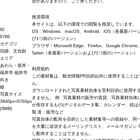
合がありますので、ご了承ください。
推奨環境
本サイトは、以下の環境での閲覧を推奨しています。
ID
OS：Windows、macOS、Android、iOS（各最新バ
5780
び1つ前のバージョン）
カテゴリ
ブラウザ：Microsoft Edge、Firefox、Google Chrome
旧跡、文化財
Safari（各最新バージョンおよび1つ前のバージョン）
エリア
あわら・坂井・
利用規約
福井市
福井市
この素材集は、観光情報PR目的以外に使用することは
向き
ん。
縦
ダウンロードされた写真素材自体を営利目的に使用す
写真サイズ
きません。 例 : 写真素材の販売や賃貸、写真素材自体
3840px×5760px
が依存するもの(デジタルデータ集、カレンダー、絵は
(9MB)
製 造・販売など
写真自体の配布を目的とした素材集等への収録や、同
を大量に送信するメーリングリスト、メールマガジン 
し配布することはできません。