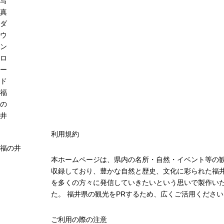
写
真
ダ
ウ
ン
ロ
ー
ド
福
の
井
利用規約
福の井
本ホームページは、県内の名所・自然・イベント等の
収録しており、豊かな自然と歴史、文化に彩られた福井
を多くの方々に発信していきたいという思いで製作い
た。 福井県の観光をPRするため、広くご活用ください
ご利用の際の注意