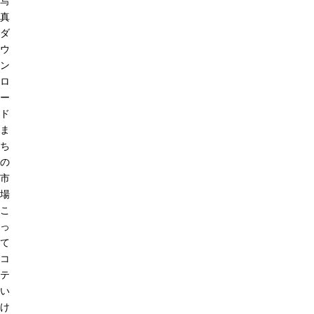
写
真
ダ
ウ
ン
ロ
ー
ド
ま
ち
の
市
場
こ
っ
て
コ
テ
い
け