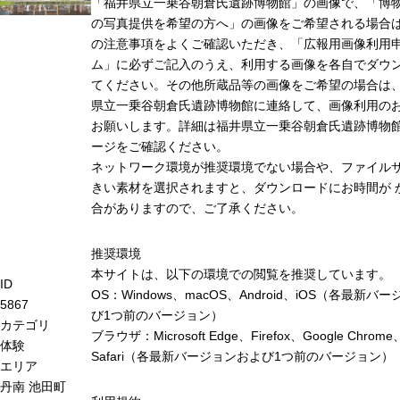
「福井県立一乗谷朝倉氏遺跡博物館」の画像で、「博
の写真提供を希望の方へ」の画像をご希望される場合
の注意事項をよくご確認いただき、「広報用画像利用
ム」に必ずご記入のうえ、利用する画像を各自でダウ
てください。その他所蔵品等の画像をご希望の場合は
県立一乗谷朝倉氏遺跡博物館に連絡して、画像利用の
お願いします。詳細は福井県立一乗谷朝倉氏遺跡博物
ージをご確認ください。
ネットワーク環境が推奨環境でない場合や、ファイル
きい素材を選択されますと、ダウンロードにお時間が 
合がありますので、ご了承ください。
推奨環境
本サイトは、以下の環境での閲覧を推奨しています。
ID
OS：Windows、macOS、Android、iOS（各最新バ
5867
び1つ前のバージョン）
カテゴリ
ブラウザ：Microsoft Edge、Firefox、Google Chrome
体験
Safari（各最新バージョンおよび1つ前のバージョン）
エリア
丹南
池田町