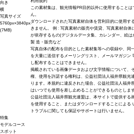
利用規約
向き
この素材集は、観光情報PR目的以外に使用することは
横
ん。
写真サイズ
ダウンロードされた写真素材自体を営利目的に使用す
5760px×3840px
きません。 例 : 写真素材の販売や賃貸、写真素材自体
(7MB)
が依存するもの(デジタルデータ集、カレンダー、絵は
製 造・販売など
写真自体の配布を目的とした素材集等への収録や、同
を大量に送信するメーリングリスト、メールマガジン 
し配布することはできません。
掲載されている画像データおよび文字情報について、
権、使用を許諾する権利は、公益社団法人福井県観光連
ります。本規約に違反された場合、公益社団法人福井
はいつでも使用を差し止めることができるものとしま
公益社団法人福井県観光連盟は、本サイトで提供する
を使用すること、またはダウンロードすることによる 
トラブルに関しても保証やサポートは行いません。
特集
モデルコース
スポット