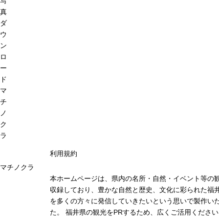
写
真
ダ
ウ
ン
ロ
ー
ド
マ
チ
ノ
ク
ラ
利用規約
マチノクラ
本ホームページは、県内の名所・自然・イベント等の
収録しており、豊かな自然と歴史、文化に彩られた福井
を多くの方々に発信していきたいという思いで製作い
た。 福井県の観光をPRするため、広くご活用ください