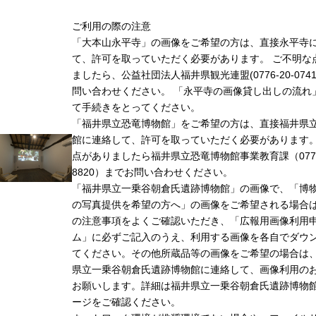
ご利用の際の注意
「大本山永平寺」の画像をご希望の方は、直接永平寺
て、許可を取っていただく必要があります。 ご不明な
ましたら、公益社団法人福井県観光連盟(0776-20-074
問い合わせください。 「永平寺の画像貸し出しの流れ
て手続きをとってください。
「福井県立恐竜博物館」をご希望の方は、直接福井県
館に連絡して、許可を取っていただく必要があります
点がありましたら福井県立恐竜博物館事業教育課（0779-
8820）までお問い合わせください。
「福井県立一乗谷朝倉氏遺跡博物館」の画像で、「博
の写真提供を希望の方へ」の画像をご希望される場合
の注意事項をよくご確認いただき、「広報用画像利用
ム」に必ずご記入のうえ、利用する画像を各自でダウ
てください。その他所蔵品等の画像をご希望の場合は
県立一乗谷朝倉氏遺跡博物館に連絡して、画像利用の
お願いします。詳細は福井県立一乗谷朝倉氏遺跡博物
ージをご確認ください。