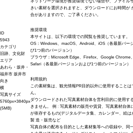
ネットワーク環境が推奨環境でない場合や、ファイル
きい素材を選択されますと、ダウンロードにお時間が 
合がありますので、ご了承ください。
推奨環境
ID
本サイトは、以下の環境での閲覧を推奨しています。
5943
OS：Windows、macOS、Android、iOS（各最新バ
カテゴリ
び1つ前のバージョン）
旧跡、文化財
ブラウザ：Microsoft Edge、Firefox、Google Chrome
エリア
Safari（各最新バージョンおよび1つ前のバージョン）
あわら・坂井・
福井市
坂井市
利用規約
向き
この素材集は、観光情報PR目的以外に使用することは
横
ん。
写真サイズ
ダウンロードされた写真素材自体を営利目的に使用す
5760px×3840px
きません。 例 : 写真素材の販売や賃貸、写真素材自体
(5MB)
が依存するもの(デジタルデータ集、カレンダー、絵は
製 造・販売など
写真自体の配布を目的とした素材集等への収録や、同