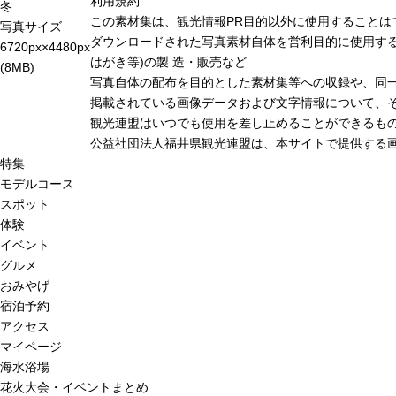
利用規約
冬
この素材集は、観光情報PR目的以外に使用することは
写真サイズ
ダウンロードされた写真素材自体を営利目的に使用する
6720px×4480px
はがき等)の製 造・販売など
(8MB)
写真自体の配布を目的とした素材集等への収録や、同
掲載されている画像データおよび文字情報について、
観光連盟はいつでも使用を差し止めることができるも
公益社団法人福井県観光連盟は、本サイトで提供する
特集
モデルコース
スポット
体験
イベント
グルメ
おみやげ
宿泊予約
アクセス
マイページ
海水浴場
花火大会・イベントまとめ