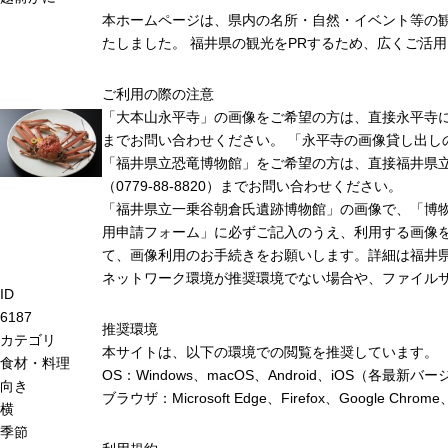
本ホームページは、県内の名所・自然・イベント等の
たしました。 福井県の観光をPRするため、広くご活
ご利用の際の注意
「大本山永平寺」の画像をご希望の方は、直接永平寺に連絡
までお問い合わせください。 「永平寺の画像貸し出し
「福井県立恐竜博物館」をご希望の方は、直接福井県
（0779-88-8820）までお問い合わせください。
「福井県立一乗谷朝倉氏遺跡博物館」の画像で、「博
用申請フォーム」に必ずご記入のうえ、利用する画像
て、画像利用のお手続きをお願いします。詳細は福井
ネットワーク環境が推奨環境でない場合や、ファイル
ID
6187
推奨環境
カテゴリ
本サイトは、以下の環境での閲覧を推奨しています。
食材・料理
OS：Windows、macOS、Android、iOS（各最
向き
ブラウザ：Microsoft Edge、Firefox、Google 
横
季節