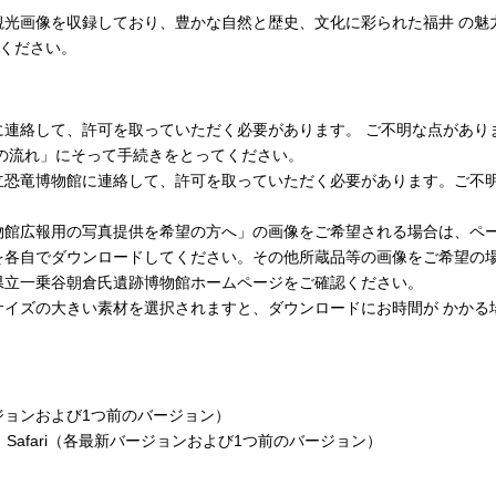
観光画像を収録しており、豊かな自然と歴史、文化に彩られた福井 の魅
用ください。
して、許可を取っていただく必要があります。 ご不明な点がありましたら
の流れ」にそって手続きをとってください。
立恐竜博物館に連絡して、許可を取っていただく必要があります。ご不
物館広報用の写真提供を希望の方へ」の画像をご希望される場合は、ペ
を各自でダウンロードしてください。その他所蔵品等の画像をご希望の
県立一乗谷朝倉氏遺跡博物館ホームページをご確認ください。
サイズの大きい素材を選択されますと、ダウンロードにお時間が かかる
新バージョンおよび1つ前のバージョン）
Chrome、Safari（各最新バージョンおよび1つ前のバージョン）