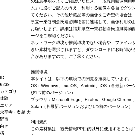
の注意事項をよくご確認いただき、「広報用画像利用
ム」に必ずご記入のうえ、利用する画像を各自でダウ
てください。その他所蔵品等の画像をご希望の場合は
県立一乗谷朝倉氏遺跡博物館に連絡して、画像利用の
お願いします。詳細は福井県立一乗谷朝倉氏遺跡博物
ージをご確認ください。
ネットワーク環境が推奨環境でない場合や、ファイル
きい素材を選択されますと、ダウンロードにお時間が 
合がありますので、ご了承ください。
推奨環境
ID
本サイトは、以下の環境での閲覧を推奨しています。
6239
OS：Windows、macOS、Android、iOS（各最新バ
カテゴリ
び1つ前のバージョン）
体験
ブラウザ：Microsoft Edge、Firefox、Google Chrome
エリア
Safari（各最新バージョンおよび1つ前のバージョン）
永平寺・奥越
大
野市
利用規約
向き
この素材集は、観光情報PR目的以外に使用することは
横