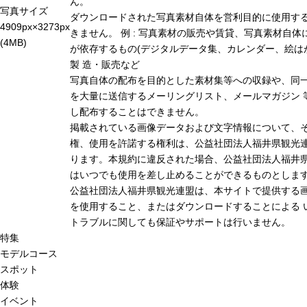
ん。
写真サイズ
ダウンロードされた写真素材自体を営利目的に使用す
4909px×3273px
きません。 例 : 写真素材の販売や賃貸、写真素材自体
(4MB)
が依存するもの(デジタルデータ集、カレンダー、絵は
製 造・販売など
写真自体の配布を目的とした素材集等への収録や、同
を大量に送信するメーリングリスト、メールマガジン 
し配布することはできません。
掲載されている画像データおよび文字情報について、
権、使用を許諾する権利は、公益社団法人福井県観光連
ります。本規約に違反された場合、公益社団法人福井
はいつでも使用を差し止めることができるものとしま
公益社団法人福井県観光連盟は、本サイトで提供する
を使用すること、またはダウンロードすることによる 
トラブルに関しても保証やサポートは行いません。
特集
モデルコース
スポット
体験
イベント