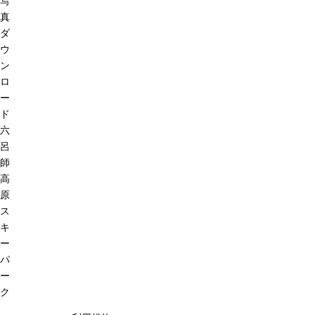
写
真
ダ
ウ
ン
ロ
ー
ド
六
呂
師
高
原
ス
キ
ー
パ
ー
ク