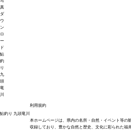
写
真
ダ
ウ
ン
ロ
ー
ド
鮎
釣
り
九
頭
竜
川
利用規約
鮎釣り 九頭竜川
本ホームページは、県内の名所・自然・イベント等の
収録しており、豊かな自然と歴史、文化に彩られた福井