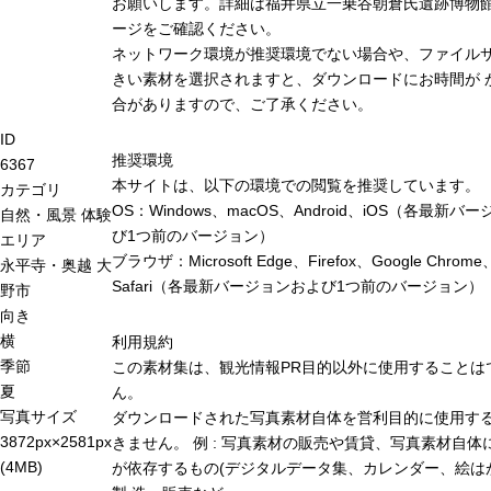
お願いします。詳細は福井県立一乗谷朝倉氏遺跡博物
ージをご確認ください。
ネットワーク環境が推奨環境でない場合や、ファイル
きい素材を選択されますと、ダウンロードにお時間が 
合がありますので、ご了承ください。
ID
推奨環境
6367
本サイトは、以下の環境での閲覧を推奨しています。
カテゴリ
OS：Windows、macOS、Android、iOS（各最新バ
自然・風景
体験
び1つ前のバージョン）
エリア
ブラウザ：Microsoft Edge、Firefox、Google Chrome
永平寺・奥越
大
Safari（各最新バージョンおよび1つ前のバージョン）
野市
向き
横
利用規約
季節
この素材集は、観光情報PR目的以外に使用することは
夏
ん。
写真サイズ
ダウンロードされた写真素材自体を営利目的に使用す
3872px×2581px
きません。 例 : 写真素材の販売や賃貸、写真素材自体
(4MB)
が依存するもの(デジタルデータ集、カレンダー、絵は