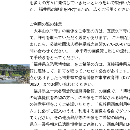
を多くの方々に発信していきたいという思いで製作い
た。 福井県の観光をPRするため、広くご活用ください
ご利用の際の注意
「大本山永平寺」の画像をご希望の方は、直接永平寺
て、許可を取っていただく必要があります。 ご不明な
ましたら、公益社団法人福井県観光連盟(0776-20-074
問い合わせください。 「永平寺の画像貸し出しの流れ
て手続きをとってください。
「福井県立恐竜博物館」をご希望の方は、直接福井県
館に連絡して、許可を取っていただく必要があります
点がありましたら福井県立恐竜博物館事業教育課（0779-
8820）までお問い合わせください。
「福井県立一乗谷朝倉氏遺跡博物館」の画像で、「博
の写真提供を希望の方へ」の画像をご希望される場合
の注意事項をよくご確認いただき、「広報用画像利用
ム」に必ずご記入のうえ、利用する画像を各自でダウ
てください。その他所蔵品等の画像をご希望の場合は
県立一乗谷朝倉氏遺跡博物館に連絡して、画像利用の