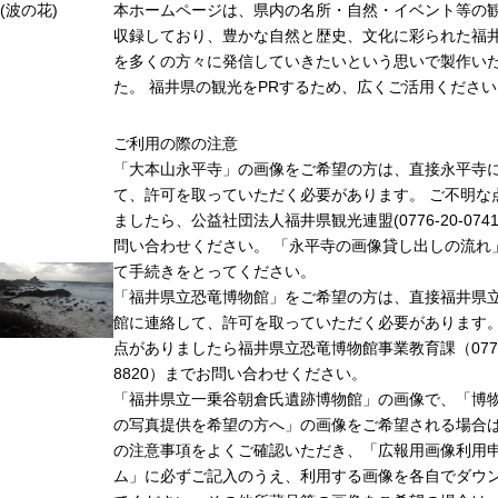
(波の花)
本ホームページは、県内の名所・自然・イベント等の
収録しており、豊かな自然と歴史、文化に彩られた福井
を多くの方々に発信していきたいという思いで製作い
た。 福井県の観光をPRするため、広くご活用ください
ご利用の際の注意
「大本山永平寺」の画像をご希望の方は、直接永平寺
て、許可を取っていただく必要があります。 ご不明な
ましたら、公益社団法人福井県観光連盟(0776-20-074
問い合わせください。 「永平寺の画像貸し出しの流れ
て手続きをとってください。
「福井県立恐竜博物館」をご希望の方は、直接福井県
館に連絡して、許可を取っていただく必要があります
点がありましたら福井県立恐竜博物館事業教育課（0779-
8820）までお問い合わせください。
「福井県立一乗谷朝倉氏遺跡博物館」の画像で、「博
の写真提供を希望の方へ」の画像をご希望される場合
の注意事項をよくご確認いただき、「広報用画像利用
ム」に必ずご記入のうえ、利用する画像を各自でダウ