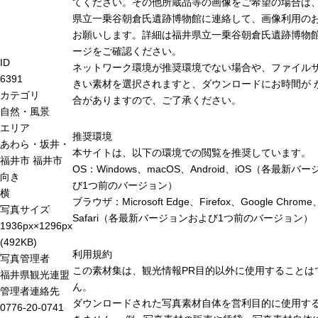
てください。その他所蔵品等の画像をご希望の場合は
県立一乗谷朝倉氏遺跡博物館に連絡して、画像利用の
お願いします。詳細は福井県立一乗谷朝倉氏遺跡博物
ージをご確認ください。
ID
ネットワーク環境が推奨環境でない場合や、ファイル
6391
きい素材を選択されますと、ダウンロードにお時間が 
カテゴリ
合がありますので、ご了承ください。
自然・風景
エリア
推奨環境
あわら・坂井・
本サイトは、以下の環境での閲覧を推奨しています。
福井市
福井市
OS：Windows、macOS、Android、iOS（各最新バ
向き
び1つ前のバージョン）
横
ブラウザ：Microsoft Edge、Firefox、Google Chrome
写真サイズ
Safari（各最新バージョンおよび1つ前のバージョン）
1936px×1296px
(492KB)
利用規約
写真管理者
この素材集は、観光情報PR目的以外に使用することは
福井県観光連盟
ん。
管理者連絡先
ダウンロードされた写真素材自体を営利目的に使用す
0776-20-0741