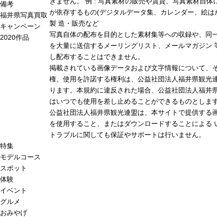
きません。 例 : 写真素材の販売や賃貸、写真素材自体
備考
が依存するもの(デジタルデータ集、カレンダー、絵は
福井県写真買取
製 造・販売など
キャンペーン
写真自体の配布を目的とした素材集等への収録や、同
2020作品
を大量に送信するメーリングリスト、メールマガジン 
し配布することはできません。
掲載されている画像データおよび文字情報について、
権、使用を許諾する権利は、公益社団法人福井県観光連
ります。本規約に違反された場合、公益社団法人福井
はいつでも使用を差し止めることができるものとしま
公益社団法人福井県観光連盟は、本サイトで提供する
を使用すること、またはダウンロードすることによる 
トラブルに関しても保証やサポートは行いません。
特集
モデルコース
スポット
体験
イベント
グルメ
おみやげ