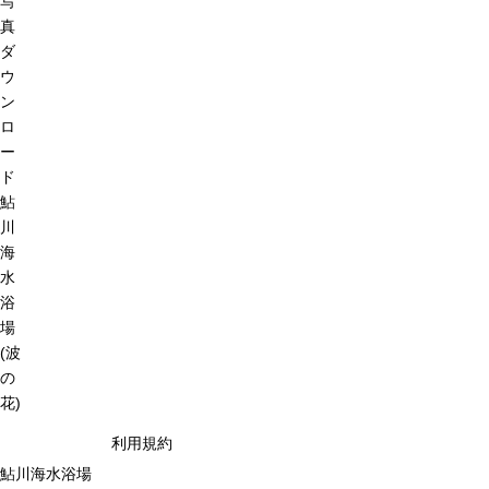
写
真
ダ
ウ
ン
ロ
ー
ド
鮎
川
海
水
浴
場
(波
の
花)
利用規約
鮎川海水浴場