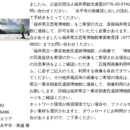
ましたら、公益社団法人福井県観光連盟(0776-20-074
問い合わせください。 「永平寺の画像貸し出しの流れ
て手続きをとってください。
「福井県立恐竜博物館」をご希望の方は、直接福井県
館に連絡して、許可を取っていただく必要があります
点がありましたら福井県立恐竜博物館事業教育課（0779-
8820）までお問い合わせください。
「福井県立一乗谷朝倉氏遺跡博物館」の画像で、「博
の写真提供を希望の方へ」の画像をご希望される場合
の注意事項をよくご確認いただき、「広報用画像利用
ム」に必ずご記入のうえ、利用する画像を各自でダウ
てください。その他所蔵品等の画像をご希望の場合は
県立一乗谷朝倉氏遺跡博物館に連絡して、画像利用の
お願いします。詳細は福井県立一乗谷朝倉氏遺跡博物
ージをご確認ください。
ネットワーク環境が推奨環境でない場合や、ファイル
ID
きい素材を選択されますと、ダウンロードにお時間が 
6486
合がありますので、ご了承ください。
エリア
永平寺・奥越
勝