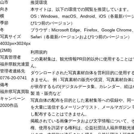
山市
推奨環境
向き
本サイトは、以下の環境での閲覧を推奨しています。
横
OS：Windows、macOS、Android、iOS（各最新バ
季節
び1つ前のバージョン）
冬
ブラウザ：Microsoft Edge、Firefox、Google Chrome
写真サイズ
Safari（各最新バージョンおよび1つ前のバージョン）
4032px×3024px
(2MB)
利用規約
写真管理者
この素材集は、観光情報PR目的以外に使用することは
福井県観光連盟
ん。
管理者連絡先
ダウンロードされた写真素材自体を営利目的に使用す
0776-20-0741
きません。 例 : 写真素材の販売や賃貸、写真素材自体
備考
が依存するもの(デジタルデータ集、カレンダー、絵は
福井県写真買取
製 造・販売など
キャンペーン
写真自体の配布を目的とした素材集等への収録や、同
2020作品
を大量に送信するメーリングリスト、メールマガジン 
し配布することはできません。
掲載されている画像データおよび文字情報について、
権、使用を許諾する権利は、公益社団法人福井県観光連