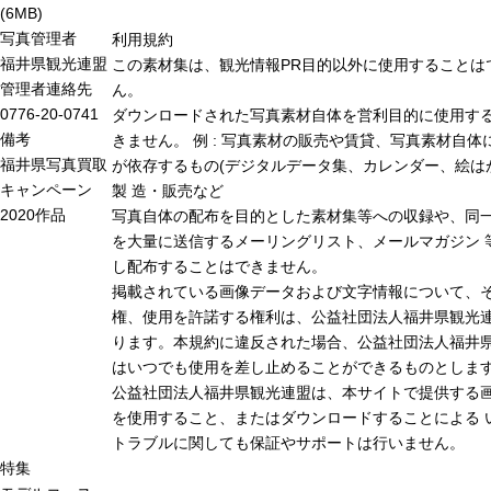
(6MB)
写真管理者
利用規約
福井県観光連盟
この素材集は、観光情報PR目的以外に使用することは
管理者連絡先
ん。
0776-20-0741
ダウンロードされた写真素材自体を営利目的に使用す
備考
きません。 例 : 写真素材の販売や賃貸、写真素材自体
福井県写真買取
が依存するもの(デジタルデータ集、カレンダー、絵は
キャンペーン
製 造・販売など
2020作品
写真自体の配布を目的とした素材集等への収録や、同
を大量に送信するメーリングリスト、メールマガジン 
し配布することはできません。
掲載されている画像データおよび文字情報について、
権、使用を許諾する権利は、公益社団法人福井県観光連
ります。本規約に違反された場合、公益社団法人福井
はいつでも使用を差し止めることができるものとしま
公益社団法人福井県観光連盟は、本サイトで提供する
を使用すること、またはダウンロードすることによる 
トラブルに関しても保証やサポートは行いません。
特集