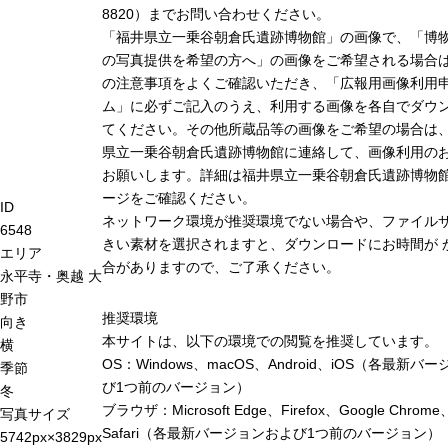
8820）までお問い合わせください。
「福井県立一乗谷朝倉氏遺跡博物館」の画像で、「博
の写真提供を希望の方へ」の画像をご希望される場合
の注意事項をよくご確認いただき、「広報用画像利用
ム」に必ずご記入のうえ、利用する画像を各自でダウ
てください。その他所蔵品等の画像をご希望の場合は
県立一乗谷朝倉氏遺跡博物館に連絡して、画像利用の
お願いします。詳細は福井県立一乗谷朝倉氏遺跡博物
ージをご確認ください。
ID
ネットワーク環境が推奨環境でない場合や、ファイル
6548
きい素材を選択されますと、ダウンロードにお時間が 
エリア
合がありますので、ご了承ください。
永平寺・奥越
大
野市
推奨環境
向き
本サイトは、以下の環境での閲覧を推奨しています。
横
OS：Windows、macOS、Android、iOS（各最新バ
季節
び1つ前のバージョン）
冬
ブラウザ：Microsoft Edge、Firefox、Google Chrome
写真サイズ
Safari（各最新バージョンおよび1つ前のバージョン）
5742px×3829px