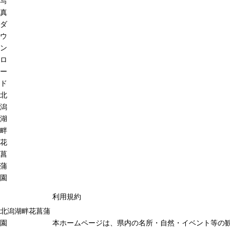
写
真
ダ
ウ
ン
ロ
ー
ド
北
潟
湖
畔
花
菖
蒲
園
利用規約
北潟湖畔花菖蒲
園
本ホームページは、県内の名所・自然・イベント等の