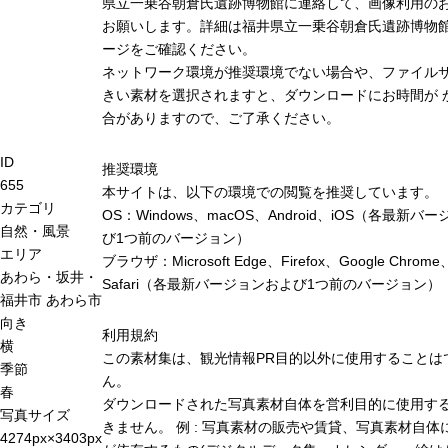
県立一乗谷朝倉氏遺跡博物館に連絡して、画像利用の
お願いします。詳細は福井県立一乗谷朝倉氏遺跡博物
ージをご確認ください。
ネットワーク環境が推奨環境でない場合や、ファイル
きい素材を選択されますと、ダウンロードにお時間が 
合がありますので、ご了承ください。
ID
推奨環境
655
本サイトは、以下の環境での閲覧を推奨しています。
カテゴリ
OS：Windows、macOS、Android、iOS（各最新バ
自然・風景
び1つ前のバージョン）
エリア
ブラウザ：Microsoft Edge、Firefox、Google Chrome
あわら・坂井・
Safari（各最新バージョンおよび1つ前のバージョン）
福井市
あわら市
向き
利用規約
横
この素材集は、観光情報PR目的以外に使用することは
季節
ん。
春
ダウンロードされた写真素材自体を営利目的に使用す
写真サイズ
きません。 例 : 写真素材の販売や賃貸、写真素材自体
4274px×3403px