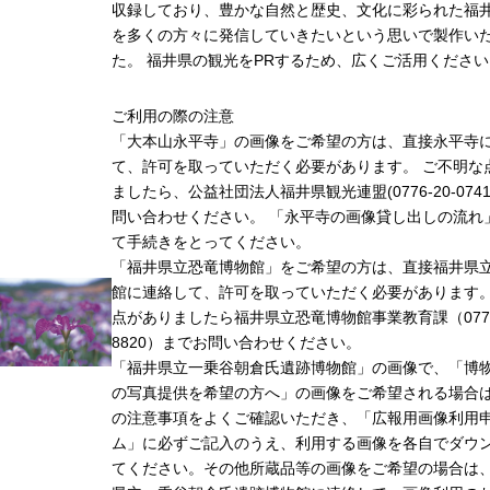
収録しており、豊かな自然と歴史、文化に彩られた福井
を多くの方々に発信していきたいという思いで製作い
た。 福井県の観光をPRするため、広くご活用ください
ご利用の際の注意
「大本山永平寺」の画像をご希望の方は、直接永平寺
て、許可を取っていただく必要があります。 ご不明な
ましたら、公益社団法人福井県観光連盟(0776-20-074
問い合わせください。 「永平寺の画像貸し出しの流れ
て手続きをとってください。
「福井県立恐竜博物館」をご希望の方は、直接福井県
館に連絡して、許可を取っていただく必要があります
点がありましたら福井県立恐竜博物館事業教育課（0779-
8820）までお問い合わせください。
「福井県立一乗谷朝倉氏遺跡博物館」の画像で、「博
の写真提供を希望の方へ」の画像をご希望される場合
の注意事項をよくご確認いただき、「広報用画像利用
ム」に必ずご記入のうえ、利用する画像を各自でダウ
てください。その他所蔵品等の画像をご希望の場合は