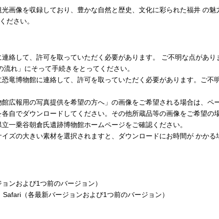
観光画像を収録しており、豊かな自然と歴史、文化に彩られた福井 の魅
用ください。
して、許可を取っていただく必要があります。 ご不明な点がありましたら
の流れ」にそって手続きをとってください。
立恐竜博物館に連絡して、許可を取っていただく必要があります。ご不
物館広報用の写真提供を希望の方へ」の画像をご希望される場合は、ペ
を各自でダウンロードしてください。その他所蔵品等の画像をご希望の
県立一乗谷朝倉氏遺跡博物館ホームページをご確認ください。
サイズの大きい素材を選択されますと、ダウンロードにお時間が かかる
新バージョンおよび1つ前のバージョン）
Chrome、Safari（各最新バージョンおよび1つ前のバージョン）