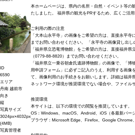
本ホームページは、県内の名所・自然・イベント等の
たしました。 福井県の観光をPRするため、広くご活
ご利用の際の注意
「大本山永平寺」の画像をご希望の方は、直接永平寺に連絡
までお問い合わせください。 「永平寺の画像貸し出し
「福井県立恐竜博物館」をご希望の方は、直接福井県
（0779-88-8820）までお問い合わせください。
「福井県立一乗谷朝倉氏遺跡博物館」の画像で、「博
ID
用申請フォーム」に必ずご記入のうえ、利用する画像
6590
て、画像利用のお手続きをお願いします。詳細は福井
エリア
ネットワーク環境が推奨環境でない場合や、ファイル
丹南
越前市
向き
推奨環境
縦
本サイトは、以下の環境での閲覧を推奨しています。
写真サイズ
OS：Windows、macOS、Android、iOS（各最
3024px×4032px
ブラウザ：Microsoft Edge、Firefox、Google 
(4MB)
写真管理者