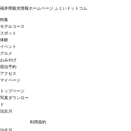
福井県観光情報ホームページ ふくいドットコム
特集
モデルコース
スポット
体験
イベント
グルメ
おみやげ
宿泊予約
アクセス
マイページ
トップページ
写真ダウンロー
ド
治左川
利用規約
治左川