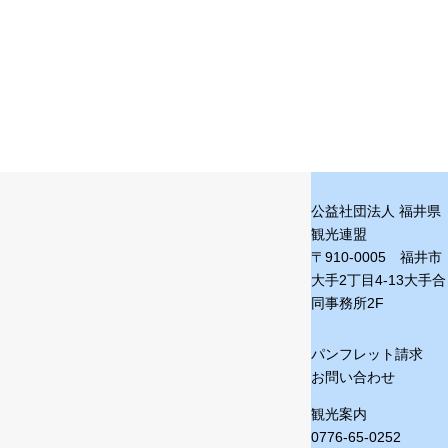
公益社団法人 福井県
観光連盟
〒910-0005 福井市
大手2丁目4-13
大手合
同事務所2F
パンフレット請求
お問い合わせ
観光案内
0776-65-0252