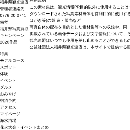
利用規約
福井県観光連盟
この素材集は、観光情報PR目的以外に使用することは
管理者連絡先
ダウンロードされた写真素材自体を営利目的に使用する
0776-20-0741
はがき等)の製 造・販売など
備考
写真自体の配布を目的とした素材集等への収録や、同
福井県写真買取
掲載されている画像データおよび文字情報について、
キャンペーン
観光連盟はいつでも使用を差し止めることができるも
2020作品
公益社団法人福井県観光連盟は、本サイトで提供する
特集
モデルコース
スポット
体験
イベント
グルメ
おみやげ
宿泊予約
アクセス
マイページ
海水浴場
花火大会・イベントまとめ