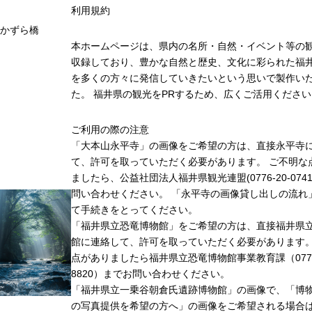
利用規約
かずら橋
本ホームページは、県内の名所・自然・イベント等の
収録しており、豊かな自然と歴史、文化に彩られた福井
を多くの方々に発信していきたいという思いで製作い
た。 福井県の観光をPRするため、広くご活用ください
ご利用の際の注意
「大本山永平寺」の画像をご希望の方は、直接永平寺
て、許可を取っていただく必要があります。 ご不明な
ましたら、公益社団法人福井県観光連盟(0776-20-074
問い合わせください。 「永平寺の画像貸し出しの流れ
て手続きをとってください。
「福井県立恐竜博物館」をご希望の方は、直接福井県
館に連絡して、許可を取っていただく必要があります
点がありましたら福井県立恐竜博物館事業教育課（0779-
8820）までお問い合わせください。
「福井県立一乗谷朝倉氏遺跡博物館」の画像で、「博
の写真提供を希望の方へ」の画像をご希望される場合