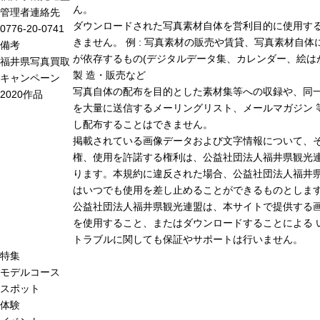
ん。
管理者連絡先
ダウンロードされた写真素材自体を営利目的に使用す
0776-20-0741
きません。 例 : 写真素材の販売や賃貸、写真素材自体
備考
が依存するもの(デジタルデータ集、カレンダー、絵は
福井県写真買取
製 造・販売など
キャンペーン
写真自体の配布を目的とした素材集等への収録や、同
2020作品
を大量に送信するメーリングリスト、メールマガジン 
し配布することはできません。
掲載されている画像データおよび文字情報について、
権、使用を許諾する権利は、公益社団法人福井県観光連
ります。本規約に違反された場合、公益社団法人福井
はいつでも使用を差し止めることができるものとしま
公益社団法人福井県観光連盟は、本サイトで提供する
を使用すること、またはダウンロードすることによる 
トラブルに関しても保証やサポートは行いません。
特集
モデルコース
スポット
体験