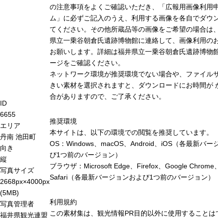
の注意事項をよくご確認いただき、「広報用画像利用
ム」に必ずご記入のうえ、利用する画像を各自でダウ
てください。その他所蔵品等の画像をご希望の場合は
県立一乗谷朝倉氏遺跡博物館に連絡して、画像利用の
お願いします。詳細は福井県立一乗谷朝倉氏遺跡博物
ージをご確認ください。
ネットワーク環境が推奨環境でない場合や、ファイル
きい素材を選択されますと、ダウンロードにお時間が 
合がありますので、ご了承ください。
ID
6655
推奨環境
エリア
本サイトは、以下の環境での閲覧を推奨しています。
丹南
池田町
OS：Windows、macOS、Android、iOS（各最新バ
向き
び1つ前のバージョン）
縦
ブラウザ：Microsoft Edge、Firefox、Google Chrome
写真サイズ
Safari（各最新バージョンおよび1つ前のバージョン）
2668px×4000px
(5MB)
利用規約
写真管理者
この素材集は、観光情報PR目的以外に使用することは
福井県観光連盟