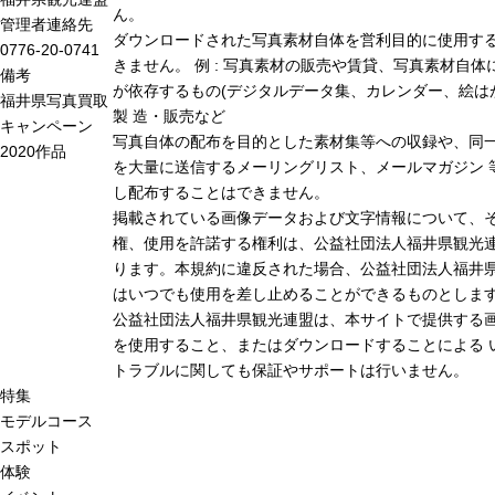
ん。
管理者連絡先
ダウンロードされた写真素材自体を営利目的に使用す
0776-20-0741
きません。 例 : 写真素材の販売や賃貸、写真素材自体
備考
が依存するもの(デジタルデータ集、カレンダー、絵は
福井県写真買取
製 造・販売など
キャンペーン
写真自体の配布を目的とした素材集等への収録や、同
2020作品
を大量に送信するメーリングリスト、メールマガジン 
し配布することはできません。
掲載されている画像データおよび文字情報について、
権、使用を許諾する権利は、公益社団法人福井県観光連
ります。本規約に違反された場合、公益社団法人福井
はいつでも使用を差し止めることができるものとしま
公益社団法人福井県観光連盟は、本サイトで提供する
を使用すること、またはダウンロードすることによる 
トラブルに関しても保証やサポートは行いません。
特集
モデルコース
スポット
体験