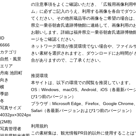
の注意事項をよくご確認いただき、「広報用画像利用
ム」に必ずご記入のうえ、利用する画像を各自でダウ
てください。その他所蔵品等の画像をご希望の場合は
県立一乗谷朝倉氏遺跡博物館に連絡して、画像利用の
お願いします。詳細は福井県立一乗谷朝倉氏遺跡博物
ID
ージをご確認ください。
6666
ネットワーク環境が推奨環境でない場合や、ファイル
カテゴリ
きい素材を選択されますと、ダウンロードにお時間が 
自然・風景
合がありますので、ご了承ください。
エリア
丹南
池田町
推奨環境
向き
本サイトは、以下の環境での閲覧を推奨しています。
横
OS：Windows、macOS、Android、iOS（各最新バ
季節
び1つ前のバージョン）
冬
ブラウザ：Microsoft Edge、Firefox、Google Chrome
写真サイズ
Safari（各最新バージョンおよび1つ前のバージョン）
4032px×3024px
(2MB)
利用規約
写真管理者
この素材集は、観光情報PR目的以外に使用することは
福井県観光連盟