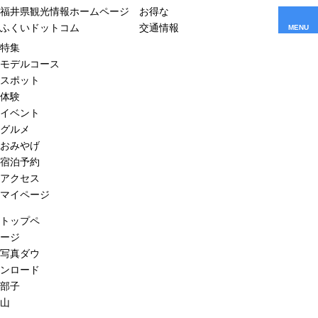
福井県観光情報ホームページ
お得な
ふくいドットコム
交通情報
MENU
特集
モデルコース
スポット
体験
イベント
グルメ
おみやげ
宿泊予約
アクセス
マイページ
トップペ
ージ
写真ダウ
ンロード
部子
山