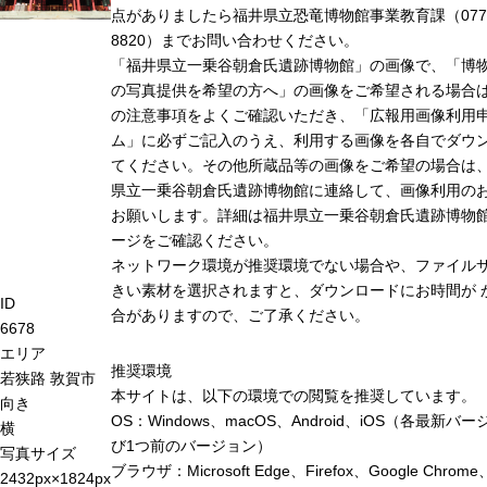
点がありましたら福井県立恐竜博物館事業教育課（0779-
8820）までお問い合わせください。
「福井県立一乗谷朝倉氏遺跡博物館」の画像で、「博
の写真提供を希望の方へ」の画像をご希望される場合
の注意事項をよくご確認いただき、「広報用画像利用
ム」に必ずご記入のうえ、利用する画像を各自でダウ
てください。その他所蔵品等の画像をご希望の場合は
県立一乗谷朝倉氏遺跡博物館に連絡して、画像利用の
お願いします。詳細は福井県立一乗谷朝倉氏遺跡博物
ージをご確認ください。
ネットワーク環境が推奨環境でない場合や、ファイル
きい素材を選択されますと、ダウンロードにお時間が 
ID
合がありますので、ご了承ください。
6678
エリア
推奨環境
若狭路
敦賀市
本サイトは、以下の環境での閲覧を推奨しています。
向き
OS：Windows、macOS、Android、iOS（各最新バ
横
び1つ前のバージョン）
写真サイズ
ブラウザ：Microsoft Edge、Firefox、Google Chrome
2432px×1824px