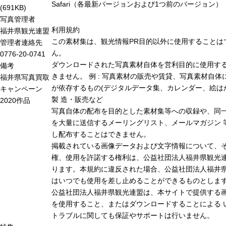
Safari（各最新バージョンおよび1つ前のバージョン）
(691KB)
写真管理者
利用規約
福井県観光連盟
この素材集は、観光情報PR目的以外に使用することは
管理者連絡先
ん。
0776-20-0741
ダウンロードされた写真素材自体を営利目的に使用す
備考
きません。 例 : 写真素材の販売や賃貸、写真素材自体
福井県写真買取
が依存するもの(デジタルデータ集、カレンダー、絵は
キャンペーン
製 造・販売など
2020作品
写真自体の配布を目的とした素材集等への収録や、同
を大量に送信するメーリングリスト、メールマガジン 
し配布することはできません。
掲載されている画像データおよび文字情報について、
権、使用を許諾する権利は、公益社団法人福井県観光連
ります。本規約に違反された場合、公益社団法人福井
はいつでも使用を差し止めることができるものとしま
公益社団法人福井県観光連盟は、本サイトで提供する
を使用すること、またはダウンロードすることによる 
トラブルに関しても保証やサポートは行いません。