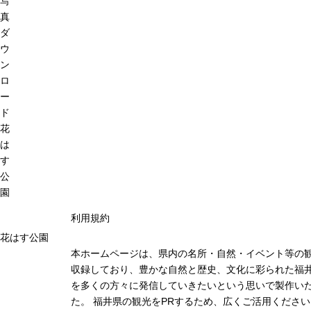
写
真
ダ
ウ
ン
ロ
ー
ド
花
は
す
公
園
利用規約
花はす公園
本ホームページは、県内の名所・自然・イベント等の
収録しており、豊かな自然と歴史、文化に彩られた福井
を多くの方々に発信していきたいという思いで製作い
た。 福井県の観光をPRするため、広くご活用ください