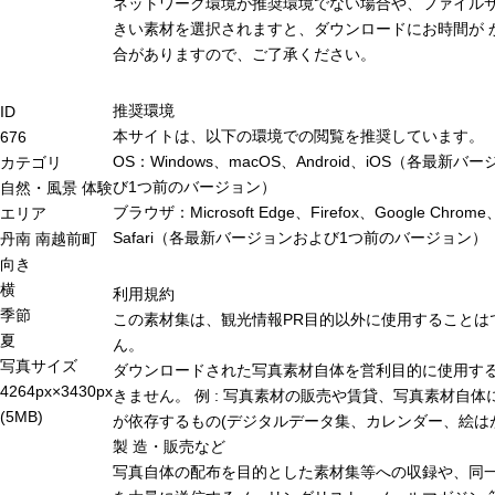
ネットワーク環境が推奨環境でない場合や、ファイル
きい素材を選択されますと、ダウンロードにお時間が 
合がありますので、ご了承ください。
推奨環境
ID
本サイトは、以下の環境での閲覧を推奨しています。
676
OS：Windows、macOS、Android、iOS（各最新バ
カテゴリ
び1つ前のバージョン）
自然・風景
体験
ブラウザ：Microsoft Edge、Firefox、Google Chrome
エリア
Safari（各最新バージョンおよび1つ前のバージョン）
丹南
南越前町
向き
横
利用規約
季節
この素材集は、観光情報PR目的以外に使用することは
夏
ん。
写真サイズ
ダウンロードされた写真素材自体を営利目的に使用す
4264px×3430px
きません。 例 : 写真素材の販売や賃貸、写真素材自体
(5MB)
が依存するもの(デジタルデータ集、カレンダー、絵は
製 造・販売など
写真自体の配布を目的とした素材集等への収録や、同