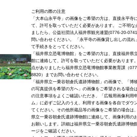
ご利用の際の注意
「大本山永平寺」の画像をご希望の方は、直接永平寺
て、許可を取っていただく必要があります。 ご不明な
ましたら、公益社団法人福井県観光連盟(0776-20-074
問い合わせください。 「永平寺の画像貸し出しの流れ
て手続きをとってください。
「福井県立恐竜博物館」をご希望の方は、直接福井県
館に連絡して、許可を取っていただく必要があります
点がありましたら福井県立恐竜博物館事業教育課（0779-
8820）までお問い合わせください。
「福井県立一乗谷朝倉氏遺跡博物館」の画像で、「博
の写真提供を希望の方へ」の画像をご希望される場合
の注意事項をよくご確認いただき、「広報用画像利用
ム」に必ずご記入のうえ、利用する画像を各自でダウ
てください。その他所蔵品等の画像をご希望の場合は
県立一乗谷朝倉氏遺跡博物館に連絡して、画像利用の
お願いします。詳細は福井県立一乗谷朝倉氏遺跡博物
ージをご確認ください。