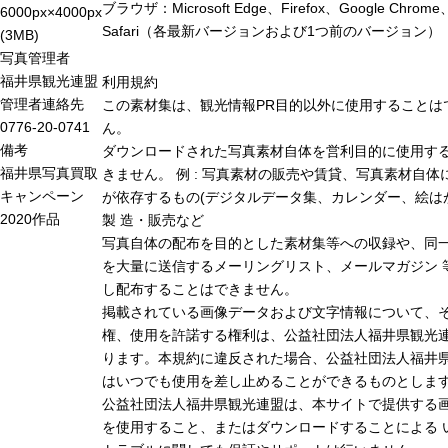
ブラウザ：Microsoft Edge、Firefox、Google Chrome
6000px×4000px
Safari（各最新バージョンおよび1つ前のバージョン）
(3MB)
写真管理者
福井県観光連盟
利用規約
管理者連絡先
この素材集は、観光情報PR目的以外に使用することは
0776-20-0741
ん。
備考
ダウンロードされた写真素材自体を営利目的に使用す
福井県写真買取
きません。 例 : 写真素材の販売や賃貸、写真素材自体
キャンペーン
が依存するもの(デジタルデータ集、カレンダー、絵は
2020作品
製 造・販売など
写真自体の配布を目的とした素材集等への収録や、同
を大量に送信するメーリングリスト、メールマガジン 
し配布することはできません。
掲載されている画像データおよび文字情報について、
権、使用を許諾する権利は、公益社団法人福井県観光連
ります。本規約に違反された場合、公益社団法人福井
はいつでも使用を差し止めることができるものとしま
公益社団法人福井県観光連盟は、本サイトで提供する
を使用すること、またはダウンロードすることによる 