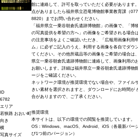
館に連絡して、許可を取っていただく必要があります
点がありましたら福井県立恐竜博物館事業教育課（0779-
8820）までお問い合わせください。
「福井県立一乗谷朝倉氏遺跡博物館」の画像で、「博
の写真提供を希望の方へ」の画像をご希望される場合
の注意事項をよくご確認いただき、「広報用画像利用
ム」に必ずご記入のうえ、利用する画像を各自でダウ
てください。その他所蔵品等の画像をご希望の場合は
県立一乗谷朝倉氏遺跡博物館に連絡して、画像利用の
お願いします。詳細は福井県立一乗谷朝倉氏遺跡博物
ージをご確認ください。
ネットワーク環境が推奨環境でない場合や、ファイル
きい素材を選択されますと、ダウンロードにお時間が 
ID
合がありますので、ご了承ください。
6782
エリア
推奨環境
若狭路
おおい町
本サイトは、以下の環境での閲覧を推奨しています。
向き
OS：Windows、macOS、Android、iOS（各最新バ
横
び1つ前のバージョン）
写真サイズ