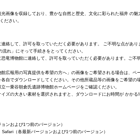
観光画像を収録しており、豊かな自然と歴史、文化に彩られた福井 の魅
用ください。
して、許可を取っていただく必要があります。 ご不明な点がありましたら
の流れ」にそって手続きをとってください。
立恐竜博物館に連絡して、許可を取っていただく必要があります。ご不
物館広報用の写真提供を希望の方へ」の画像をご希望される場合は、ペ
を各自でダウンロードしてください。その他所蔵品等の画像をご希望の
県立一乗谷朝倉氏遺跡博物館ホームページをご確認ください。
サイズの大きい素材を選択されますと、ダウンロードにお時間が かかる
新バージョンおよび1つ前のバージョン）
Chrome、Safari（各最新バージョンおよび1つ前のバージョン）