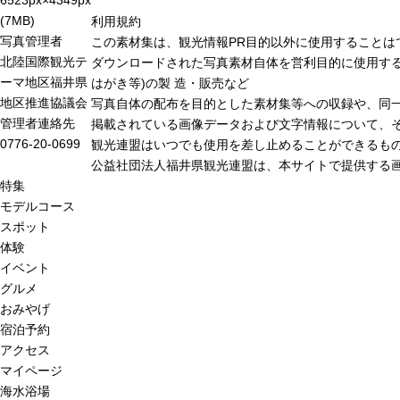
(7MB)
利用規約
写真管理者
この素材集は、観光情報PR目的以外に使用することは
北陸国際観光テ
ダウンロードされた写真素材自体を営利目的に使用する
ーマ地区福井県
はがき等)の製 造・販売など
地区推進協議会
写真自体の配布を目的とした素材集等への収録や、同
管理者連絡先
掲載されている画像データおよび文字情報について、
0776-20-0699
観光連盟はいつでも使用を差し止めることができるも
公益社団法人福井県観光連盟は、本サイトで提供する
特集
モデルコース
スポット
体験
イベント
グルメ
おみやげ
宿泊予約
アクセス
マイページ
海水浴場