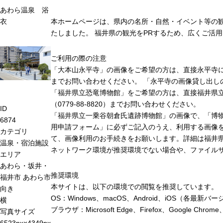
あわら温泉 浴
衣
本ホームページは、県内の名所・自然・イベント等の
たしました。 福井県の観光をPRするため、広くご活
ご利用の際の注意
「大本山永平寺」の画像をご希望の方は、直接永平寺に連絡
までお問い合わせください。 「永平寺の画像貸し出し
「福井県立恐竜博物館」をご希望の方は、直接福井県
（0779-88-8820）までお問い合わせください。
ID
「福井県立一乗谷朝倉氏遺跡博物館」の画像で、「博
6874
用申請フォーム」に必ずご記入のうえ、利用する画像
カテゴリ
て、画像利用のお手続きをお願いします。詳細は福井
温泉・宿泊施設
ネットワーク環境が推奨環境でない場合や、ファイル
エリア
あわら・坂井・
推奨環境
福井市
あわら市
本サイトは、以下の環境での閲覧を推奨しています。
向き
OS：Windows、macOS、Android、iOS（各最
横
ブラウザ：Microsoft Edge、Firefox、Google 
写真サイズ
6523px×4349px