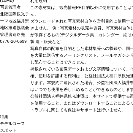
(10MB)
利用規約
写真管理者
この素材集は、観光情報PR目的以外に使用することは
北陸国際観光テ
ん。
ーマ地区福井県
ダウンロードされた写真素材自体を営利目的に使用す
地区推進協議会
きません。 例 : 写真素材の販売や賃貸、写真素材自体
管理者連絡先
が依存するもの(デジタルデータ集、カレンダー、絵は
0776-20-0699
製 造・販売など
写真自体の配布を目的とした素材集等への収録や、同
を大量に送信するメーリングリスト、メールマガジン 
し配布することはできません。
掲載されている画像データおよび文字情報について、
権、使用を許諾する権利は、公益社団法人福井県観光連
ります。本規約に違反された場合、公益社団法人福井
はいつでも使用を差し止めることができるものとしま
公益社団法人福井県観光連盟は、本サイトで提供する
を使用すること、またはダウンロードすることによる 
トラブルに関しても保証やサポートは行いません。
特集
モデルコース
スポット