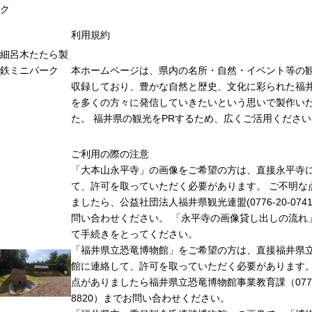
ク
利用規約
細呂木たたら製
鉄ミニパーク
本ホームページは、県内の名所・自然・イベント等の
収録しており、豊かな自然と歴史、文化に彩られた福井
を多くの方々に発信していきたいという思いで製作い
た。 福井県の観光をPRするため、広くご活用ください
ご利用の際の注意
「大本山永平寺」の画像をご希望の方は、直接永平寺
て、許可を取っていただく必要があります。 ご不明な
ましたら、公益社団法人福井県観光連盟(0776-20-074
問い合わせください。 「永平寺の画像貸し出しの流れ
て手続きをとってください。
「福井県立恐竜博物館」をご希望の方は、直接福井県
館に連絡して、許可を取っていただく必要があります
点がありましたら福井県立恐竜博物館事業教育課（0779-
8820）までお問い合わせください。