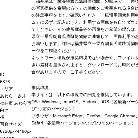
「福井県立一乗谷朝倉氏遺跡博物館」の画像で、「博
の写真提供を希望の方へ」の画像をご希望される場合
の注意事項をよくご確認いただき、「広報用画像利用
ム」に必ずご記入のうえ、利用する画像を各自でダウ
てください。その他所蔵品等の画像をご希望の場合は
県立一乗谷朝倉氏遺跡博物館に連絡して、画像利用の
お願いします。詳細は福井県立一乗谷朝倉氏遺跡博物
ージをご確認ください。
ネットワーク環境が推奨環境でない場合や、ファイル
きい素材を選択されますと、ダウンロードにお時間が 
合がありますので、ご了承ください。
ID
6876
推奨環境
エリア
本サイトは、以下の環境での閲覧を推奨しています。
あわら・坂井・
OS：Windows、macOS、Android、iOS（各最新バ
福井市
あわら市
び1つ前のバージョン）
向き
ブラウザ：Microsoft Edge、Firefox、Google Chrome
横
Safari（各最新バージョンおよび1つ前のバージョン）
写真サイズ
6720px×4480px