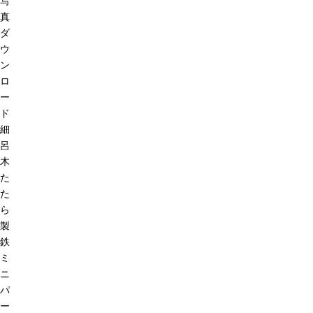
写
真
ダ
ウ
ン
ロ
ー
ド
細
呂
木
た
た
ら
製
鉄
ミ
ニ
パ
ー