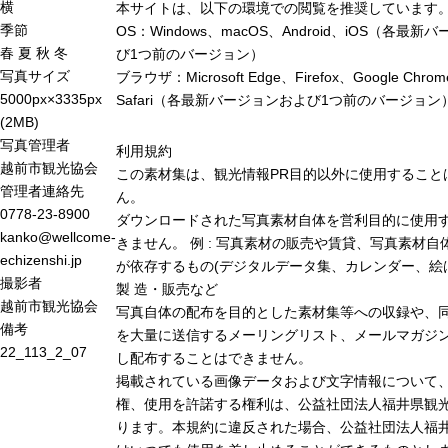
横
本サイトは、以下の環境での閲覧を推奨しています
季節
OS：Windows、macOS、Android、iOS（各最
春
夏
秋
冬
び1つ前のバージョン）
写真サイズ
ブラウザ：Microsoft Edge、Firefox、Google Chro
5000px×3335px
Safari（各最新バージョンおよび1つ前のバージョン
(2MB)
写真管理者
利用規約
越前市観光協会
この素材集は、観光情報PR目的以外に使用すること
管理者連絡先
ん。
0778-23-8900
ダウンロードされた写真素材自体を営利目的に使用
kanko@wellcome-
きません。 例 : 写真素材の販売や賃貸、写真素材自
echizenshi.jp
が依存するもの(デジタルデータ集、カレンダー、絵
撮影者
製 造・販売など
越前市観光協会
写真自体の配布を目的とした素材集等への収録や、
備考
を大量に送信するメーリングリスト、メールマガジン
22_113_2_07
し配布することはできません。
掲載されている画像データおよび文字情報について
権、使用を許諾する権利は、公益社団法人福井県観光
ります。本規約に違反された場合、公益社団法人福