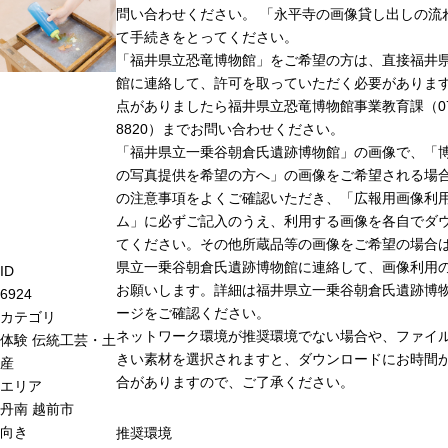
問い合わせください。 「永平寺の画像貸し出しの流
て手続きをとってください。
「福井県立恐竜博物館」をご希望の方は、直接福井
館に連絡して、許可を取っていただく必要がありま
点がありましたら福井県立恐竜博物館事業教育課（0779
8820）までお問い合わせください。
「福井県立一乗谷朝倉氏遺跡博物館」の画像で、「
の写真提供を希望の方へ」の画像をご希望される場
の注意事項をよくご確認いただき、「広報用画像利
ム」に必ずご記入のうえ、利用する画像を各自でダ
てください。その他所蔵品等の画像をご希望の場合
県立一乗谷朝倉氏遺跡博物館に連絡して、画像利用
ID
お願いします。詳細は福井県立一乗谷朝倉氏遺跡博
6924
ージをご確認ください。
カテゴリ
ネットワーク環境が推奨環境でない場合や、ファイ
体験
伝統工芸・土
きい素材を選択されますと、ダウンロードにお時間が
産
合がありますので、ご了承ください。
エリア
丹南
越前市
向き
推奨環境