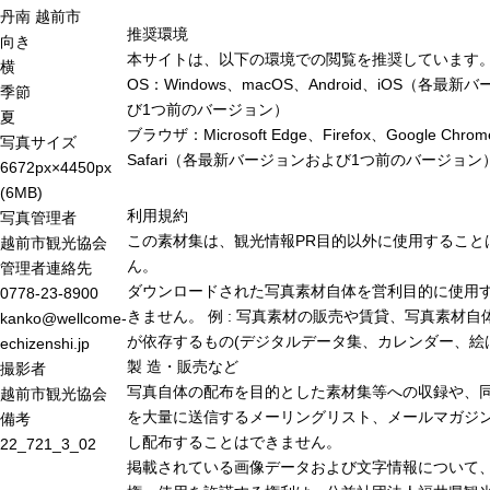
丹南
越前市
推奨環境
向き
本サイトは、以下の環境での閲覧を推奨しています
横
OS：Windows、macOS、Android、iOS（各最
季節
び1つ前のバージョン）
夏
ブラウザ：Microsoft Edge、Firefox、Google Chro
写真サイズ
Safari（各最新バージョンおよび1つ前のバージョン
6672px×4450px
(6MB)
利用規約
写真管理者
この素材集は、観光情報PR目的以外に使用すること
越前市観光協会
ん。
管理者連絡先
ダウンロードされた写真素材自体を営利目的に使用
0778-23-8900
きません。 例 : 写真素材の販売や賃貸、写真素材自
kanko@wellcome-
が依存するもの(デジタルデータ集、カレンダー、絵
echizenshi.jp
製 造・販売など
撮影者
写真自体の配布を目的とした素材集等への収録や、
越前市観光協会
を大量に送信するメーリングリスト、メールマガジン
備考
し配布することはできません。
22_721_3_02
掲載されている画像データおよび文字情報について