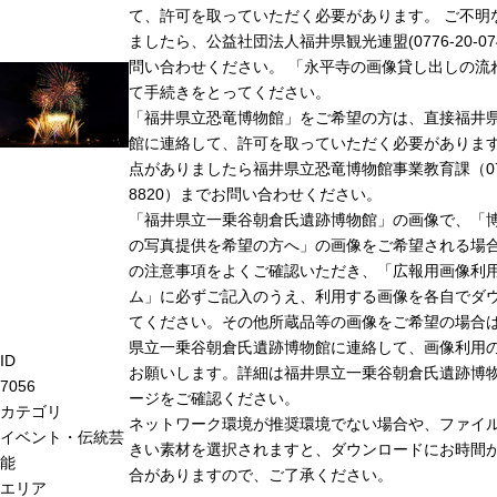
て、許可を取っていただく必要があります。 ご不明
ましたら、公益社団法人福井県観光連盟(0776-20-07
問い合わせください。 「永平寺の画像貸し出しの流
て手続きをとってください。
「福井県立恐竜博物館」をご希望の方は、直接福井
館に連絡して、許可を取っていただく必要がありま
点がありましたら福井県立恐竜博物館事業教育課（0779
8820）までお問い合わせください。
「福井県立一乗谷朝倉氏遺跡博物館」の画像で、「
の写真提供を希望の方へ」の画像をご希望される場
の注意事項をよくご確認いただき、「広報用画像利
ム」に必ずご記入のうえ、利用する画像を各自でダ
てください。その他所蔵品等の画像をご希望の場合
県立一乗谷朝倉氏遺跡博物館に連絡して、画像利用
ID
お願いします。詳細は福井県立一乗谷朝倉氏遺跡博
7056
ージをご確認ください。
カテゴリ
ネットワーク環境が推奨環境でない場合や、ファイ
イベント・伝統芸
きい素材を選択されますと、ダウンロードにお時間が
能
合がありますので、ご了承ください。
エリア