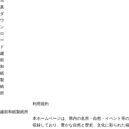
写
真
ダ
ウ
ン
ロ
ー
ド
越
前
和
紙
製
紙
所
利用規約
越前和紙製紙所
本ホームページは、県内の名所・自然・イベント等
収録しており、豊かな自然と歴史、文化に彩られた福