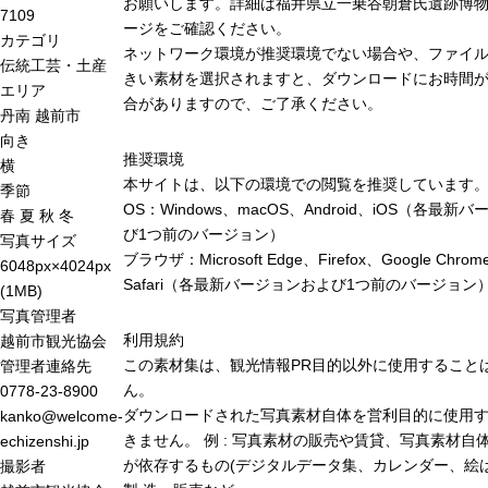
お願いします。詳細は福井県立一乗谷朝倉氏遺跡博
7109
ージをご確認ください。
カテゴリ
ネットワーク環境が推奨環境でない場合や、ファイ
伝統工芸・土産
きい素材を選択されますと、ダウンロードにお時間が
エリア
合がありますので、ご了承ください。
丹南
越前市
向き
推奨環境
横
本サイトは、以下の環境での閲覧を推奨しています
季節
OS：Windows、macOS、Android、iOS（各最新
春
夏
秋
冬
び1つ前のバージョン）
写真サイズ
ブラウザ：Microsoft Edge、Firefox、Google Chro
6048px×4024px
Safari（各最新バージョンおよび1つ前のバージョン
(1MB)
写真管理者
利用規約
越前市観光協会
この素材集は、観光情報PR目的以外に使用すること
管理者連絡先
ん。
0778-23-8900
ダウンロードされた写真素材自体を営利目的に使用
kanko@welcome-
きません。 例 : 写真素材の販売や賃貸、写真素材自
echizenshi.jp
が依存するもの(デジタルデータ集、カレンダー、絵は
撮影者