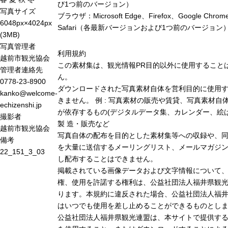
び1つ前のバージョン）
写真サイズ
ブラウザ：Microsoft Edge、Firefox、Google Chro
6048px×4024px
Safari（各最新バージョンおよび1つ前のバージョン
(3MB)
写真管理者
利用規約
越前市観光協会
この素材集は、観光情報PR目的以外に使用すること
管理者連絡先
ん。
0778-23-8900
ダウンロードされた写真素材自体を営利目的に使用
kanko@welcome-
きません。 例 : 写真素材の販売や賃貸、写真素材自
echizenshi.jp
が依存するもの(デジタルデータ集、カレンダー、絵は
撮影者
製 造・販売など
越前市観光協会
写真自体の配布を目的とした素材集等への収録や、
備考
を大量に送信するメーリングリスト、メールマガジン
22_151_3_03
し配布することはできません。
掲載されている画像データおよび文字情報について
権、使用を許諾する権利は、公益社団法人福井県観光
ります。本規約に違反された場合、公益社団法人福
はいつでも使用を差し止めることができるものとし
公益社団法人福井県観光連盟は、本サイトで提供す