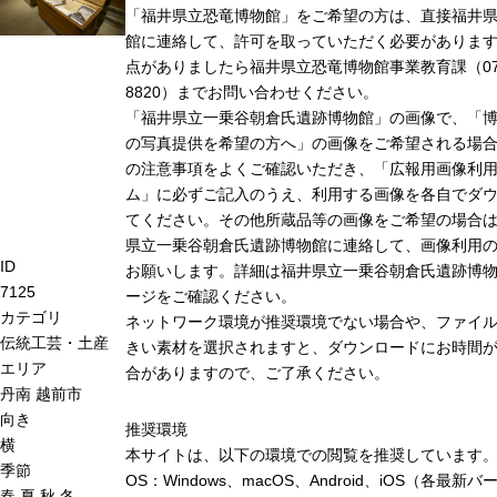
「福井県立恐竜博物館」をご希望の方は、直接福井
館に連絡して、許可を取っていただく必要がありま
点がありましたら福井県立恐竜博物館事業教育課（0779
8820）までお問い合わせください。
「福井県立一乗谷朝倉氏遺跡博物館」の画像で、「
の写真提供を希望の方へ」の画像をご希望される場
の注意事項をよくご確認いただき、「広報用画像利
ム」に必ずご記入のうえ、利用する画像を各自でダ
てください。その他所蔵品等の画像をご希望の場合
県立一乗谷朝倉氏遺跡博物館に連絡して、画像利用
ID
お願いします。詳細は福井県立一乗谷朝倉氏遺跡博
7125
ージをご確認ください。
カテゴリ
ネットワーク環境が推奨環境でない場合や、ファイ
伝統工芸・土産
きい素材を選択されますと、ダウンロードにお時間が
エリア
合がありますので、ご了承ください。
丹南
越前市
向き
推奨環境
横
本サイトは、以下の環境での閲覧を推奨しています
季節
OS：Windows、macOS、Android、iOS（各最新
春
夏
秋
冬