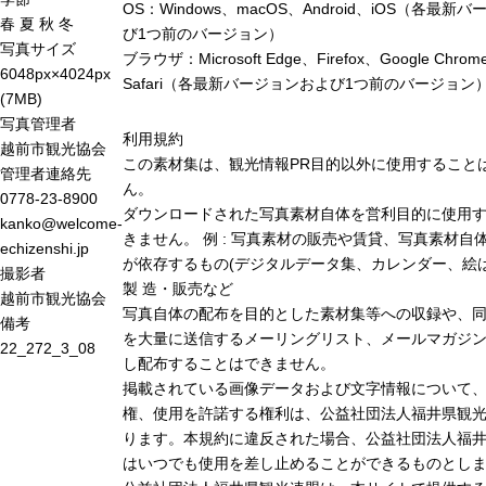
OS：Windows、macOS、Android、iOS（各最新
春
夏
秋
冬
び1つ前のバージョン）
写真サイズ
ブラウザ：Microsoft Edge、Firefox、Google Chro
6048px×4024px
Safari（各最新バージョンおよび1つ前のバージョン
(7MB)
写真管理者
利用規約
越前市観光協会
この素材集は、観光情報PR目的以外に使用すること
管理者連絡先
ん。
0778-23-8900
ダウンロードされた写真素材自体を営利目的に使用
kanko@welcome-
きません。 例 : 写真素材の販売や賃貸、写真素材自
echizenshi.jp
が依存するもの(デジタルデータ集、カレンダー、絵は
撮影者
製 造・販売など
越前市観光協会
写真自体の配布を目的とした素材集等への収録や、
備考
を大量に送信するメーリングリスト、メールマガジン
22_272_3_08
し配布することはできません。
掲載されている画像データおよび文字情報について
権、使用を許諾する権利は、公益社団法人福井県観光
ります。本規約に違反された場合、公益社団法人福
はいつでも使用を差し止めることができるものとし