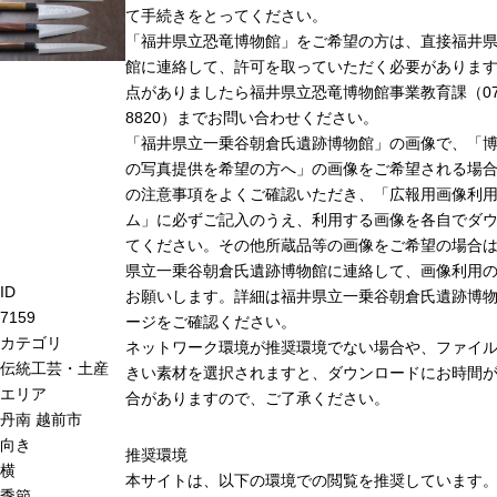
て手続きをとってください。
「福井県立恐竜博物館」をご希望の方は、直接福井
館に連絡して、許可を取っていただく必要がありま
点がありましたら福井県立恐竜博物館事業教育課（0779
8820）までお問い合わせください。
「福井県立一乗谷朝倉氏遺跡博物館」の画像で、「
の写真提供を希望の方へ」の画像をご希望される場
の注意事項をよくご確認いただき、「広報用画像利
ム」に必ずご記入のうえ、利用する画像を各自でダ
てください。その他所蔵品等の画像をご希望の場合
県立一乗谷朝倉氏遺跡博物館に連絡して、画像利用
ID
お願いします。詳細は福井県立一乗谷朝倉氏遺跡博
7159
ージをご確認ください。
カテゴリ
ネットワーク環境が推奨環境でない場合や、ファイ
伝統工芸・土産
きい素材を選択されますと、ダウンロードにお時間が
エリア
合がありますので、ご了承ください。
丹南
越前市
向き
推奨環境
横
本サイトは、以下の環境での閲覧を推奨しています
季節