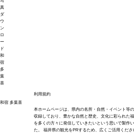
写
真
ダ
ウ
ン
ロ
ー
ド
和
宿
多
葉
喜
利用規約
和宿 多葉喜
本ホームページは、県内の名所・自然・イベント等
収録しており、豊かな自然と歴史、文化に彩られた福
を多くの方々に発信していきたいという思いで製作
た。 福井県の観光をPRするため、広くご活用くださ