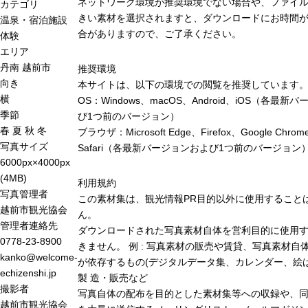
ネットワーク環境が推奨環境でない場合や、ファイ
カテゴリ
きい素材を選択されますと、ダウンロードにお時間が
温泉・宿泊施設
合がありますので、ご了承ください。
体験
エリア
丹南
越前市
推奨環境
向き
本サイトは、以下の環境での閲覧を推奨しています
横
OS：Windows、macOS、Android、iOS（各最新
季節
び1つ前のバージョン）
春
夏
秋
冬
ブラウザ：Microsoft Edge、Firefox、Google Chro
写真サイズ
Safari（各最新バージョンおよび1つ前のバージョン
6000px×4000px
(4MB)
利用規約
写真管理者
この素材集は、観光情報PR目的以外に使用すること
越前市観光協会
ん。
管理者連絡先
ダウンロードされた写真素材自体を営利目的に使用
0778-23-8900
きません。 例 : 写真素材の販売や賃貸、写真素材自
kanko@welcome-
が依存するもの(デジタルデータ集、カレンダー、絵は
echizenshi.jp
製 造・販売など
撮影者
写真自体の配布を目的とした素材集等への収録や、
越前市観光協会