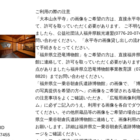
ご利用の際の注意
「大本山永平寺」の画像をご希望の方は、直接永平
て、許可を取っていただく必要があります。 ご不明
ましたら、公益社団法人福井県観光連盟(0776-20-07
問い合わせください。 「永平寺の画像貸し出しの流
て手続きをとってください。
「福井県立恐竜博物館」をご希望の方は、直接福井
館に連絡して、許可を取っていただく必要がありま
点がありましたら福井県立恐竜博物館事業教育課（0779
8820）までお問い合わせください。
「福井県立一乗谷朝倉氏遺跡博物館」の画像で、「
の写真提供を希望の方へ」の画像をご希望される場
の注意事項をよくご確認いただき、「広報用画像利
ム」に必ずご記入のうえ、利用する画像を各自でダ
てください。その他所蔵品等の画像をご希望の場合
県立一乗谷朝倉氏遺跡博物館に連絡して、画像利用
お願いします。詳細は福井県立一乗谷朝倉氏遺跡博
ID
ージをご確認ください。
7455