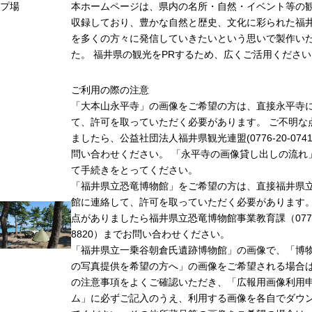
プ場
本ホームページは、県内の名所・自然・イベント等の
収録しており、豊かな自然と歴史、文化に彩られた福井
を多くの方々に発信していきたいという思いで製作い
た。 福井県の観光をPRするため、広くご活用ください
ご利用の際の注意
「大本山永平寺」の画像をご希望の方は、直接永平寺
て、許可を取っていただく必要があります。 ご不明な
ましたら、公益社団法人福井県観光連盟(0776-20-074
問い合わせください。 「永平寺の画像貸し出しの流れ
て手続きをとってください。
「福井県立恐竜博物館」をご希望の方は、直接福井県
館に連絡して、許可を取っていただく必要があります
点がありましたら福井県立恐竜博物館事業教育課（0779-
8820）までお問い合わせください。
「福井県立一乗谷朝倉氏遺跡博物館」の画像で、「博
の写真提供を希望の方へ」の画像をご希望される場合
の注意事項をよくご確認いただき、「広報用画像利用
ム」に必ずご記入のうえ、利用する画像を各自でダウ