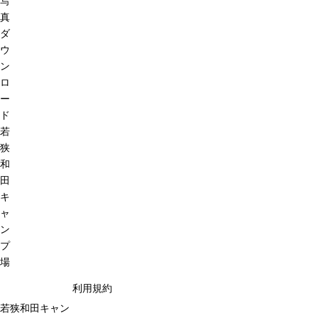
写
真
ダ
ウ
ン
ロ
ー
ド
若
狭
和
田
キ
ャ
ン
プ
場
利用規約
若狭和田キャン