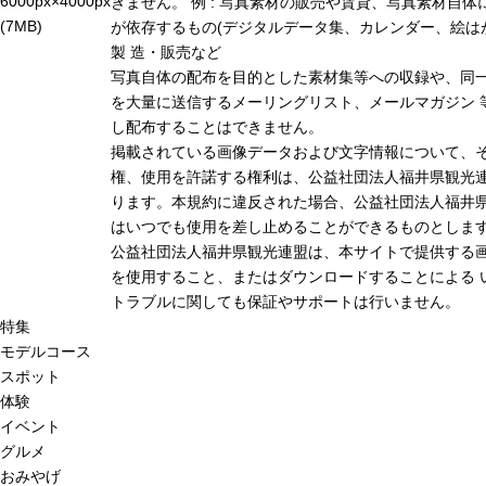
6000px×4000px
きません。 例 : 写真素材の販売や賃貸、写真素材自体
(7MB)
が依存するもの(デジタルデータ集、カレンダー、絵は
製 造・販売など
写真自体の配布を目的とした素材集等への収録や、同
を大量に送信するメーリングリスト、メールマガジン 
し配布することはできません。
掲載されている画像データおよび文字情報について、
権、使用を許諾する権利は、公益社団法人福井県観光連
ります。本規約に違反された場合、公益社団法人福井
はいつでも使用を差し止めることができるものとしま
公益社団法人福井県観光連盟は、本サイトで提供する
を使用すること、またはダウンロードすることによる 
トラブルに関しても保証やサポートは行いません。
特集
モデルコース
スポット
体験
イベント
グルメ
おみやげ