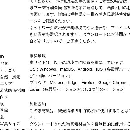
てください。その他所蔵品等の画像をご希望の場合は
県立一乗谷朝倉氏遺跡博物館に連絡して、画像利用の
お願いします。詳細は福井県立一乗谷朝倉氏遺跡博物
ージをご確認ください。
ネットワーク環境が推奨環境でない場合や、ファイル
きい素材を選択されますと、ダウンロードにお時間が 
合がありますので、ご了承ください。
推奨環境
ID
本サイトは、以下の環境での閲覧を推奨しています。
7491
OS：Windows、macOS、Android、iOS（各最新バ
カテゴリ
び1つ前のバージョン）
自然・風景
ブラウザ：Microsoft Edge、Firefox、Google Chrome
エリア
Safari（各最新バージョンおよび1つ前のバージョン）
若狭路
高浜町
向き
横
利用規約
季節
この素材集は、観光情報PR目的以外に使用することは
夏
ん。
写真サイズ
ダウンロードされた写真素材自体を営利目的に使用す