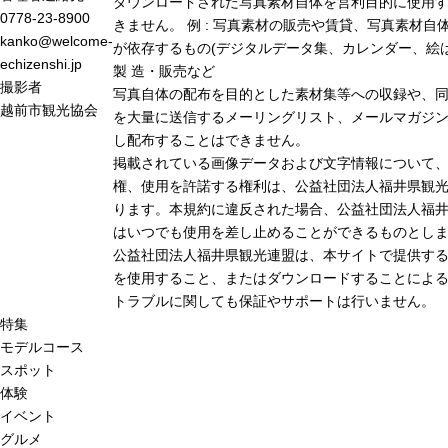
ダウンロードされた写真素材自体を営利目的に使用
0778-23-8900
きません。 例 : 写真素材の販売や賃貸、写真素材自
kanko@welcome-
が依存するもの(デジタルデータ集、カレンダー、絵は
echizenshi.jp
製 造・販売など
撮影者
写真自体の配布を目的とした素材集等への収録や、
越前市観光協会
を大量に送信するメーリングリスト、メールマガジン
し配布することはできません。
掲載されている画像データおよび文字情報について
権、使用を許諾する権利は、公益社団法人福井県観光
ります。本規約に違反された場合、公益社団法人福
はいつでも使用を差し止めることができるものとし
公益社団法人福井県観光連盟は、本サイトで提供す
を使用すること、またはダウンロードすることによる
トラブルに関しても保証やサポートは行いません。
特集
モデルコース
スポット
体験
イベント
グルメ