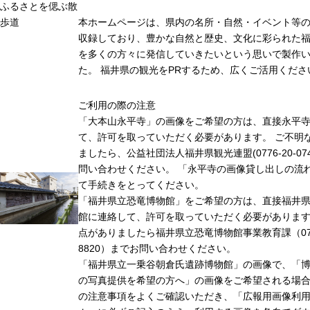
ふるさとを偲ぶ散
歩道
本ホームページは、県内の名所・自然・イベント等
収録しており、豊かな自然と歴史、文化に彩られた福
を多くの方々に発信していきたいという思いで製作
た。 福井県の観光をPRするため、広くご活用くださ
ご利用の際の注意
「大本山永平寺」の画像をご希望の方は、直接永平
て、許可を取っていただく必要があります。 ご不明
ましたら、公益社団法人福井県観光連盟(0776-20-07
問い合わせください。 「永平寺の画像貸し出しの流
て手続きをとってください。
「福井県立恐竜博物館」をご希望の方は、直接福井
館に連絡して、許可を取っていただく必要がありま
点がありましたら福井県立恐竜博物館事業教育課（0779
8820）までお問い合わせください。
「福井県立一乗谷朝倉氏遺跡博物館」の画像で、「
の写真提供を希望の方へ」の画像をご希望される場
の注意事項をよくご確認いただき、「広報用画像利