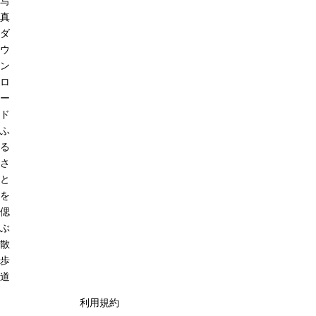
写
真
ダ
ウ
ン
ロ
ー
ド
ふ
る
さ
と
を
偲
ぶ
散
歩
道
利用規約