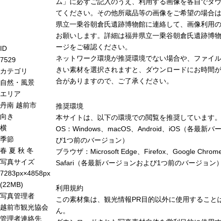
ム」に必ずご記入のうえ、利用する画像を各自でダ
てください。その他所蔵品等の画像をご希望の場合
県立一乗谷朝倉氏遺跡博物館に連絡して、画像利用
お願いします。詳細は福井県立一乗谷朝倉氏遺跡博
ージをご確認ください。
ID
ネットワーク環境が推奨環境でない場合や、ファイ
7529
きい素材を選択されますと、ダウンロードにお時間が
カテゴリ
合がありますので、ご了承ください。
自然・風景
エリア
丹南
越前市
推奨環境
向き
本サイトは、以下の環境での閲覧を推奨しています
横
OS：Windows、macOS、Android、iOS（各最新
季節
び1つ前のバージョン）
春
夏
秋
冬
ブラウザ：Microsoft Edge、Firefox、Google Chro
写真サイズ
Safari（各最新バージョンおよび1つ前のバージョン
7283px×4858px
(22MB)
利用規約
写真管理者
この素材集は、観光情報PR目的以外に使用すること
越前市観光協会
ん。
管理者連絡先