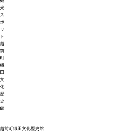
観
光
ス
ポ
ッ
ト
越
前
町
織
田
文
化
歴
史
館
越前町織田文化歴史館