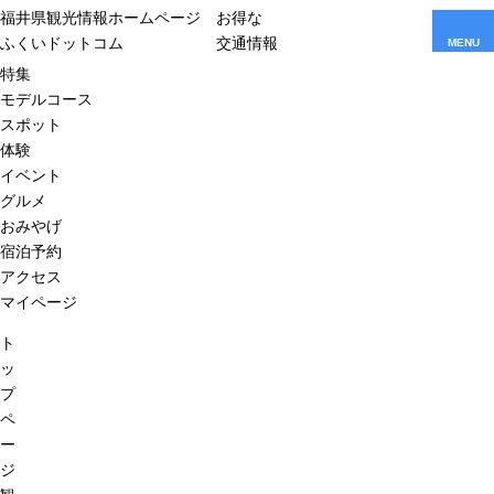
福井県観光情報ホームページ
お得な
ふくいドットコム
交通情報
MENU
特集
モデルコース
スポット
体験
イベント
グルメ
おみやげ
宿泊予約
アクセス
マイページ
ト
ッ
プ
ペ
ー
ジ