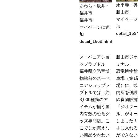
永平寺・奥
あわら・坂井・
勝山市
福井市
マイページ
福井市
加
マイページに追
detail_159
加
detail_1669.html
スーベニアショ
勝山市ジオ
ップラプトル
ミナル
福井県立恐竜博
恐竜博物館
物館前のスーベ
車場（第1
ニアショップラ
場）に、観
プトルでは、約
内所を併設
3,000種類のア
飲食物販施
イテムが揃う国
「ジオター
内有数の恐竜グ
ル」がオー
ッズ専門店。こ
しました！
こでしか買えな
手に入れる
い商品やかわい
ができない