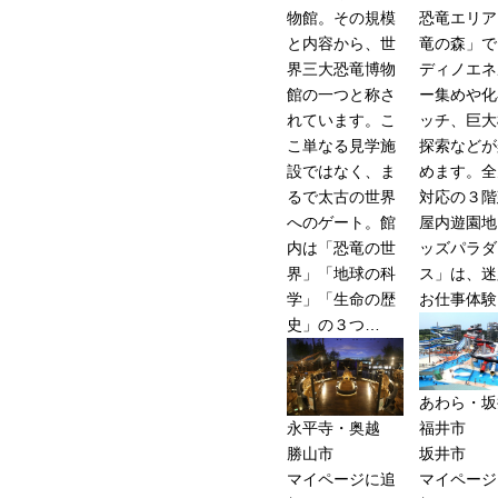
物館。その規模
恐竜エリア
と内容から、世
竜の森」で
界三大恐竜博物
ディノエネ
館の一つと称さ
ー集めや化
れています。こ
ッチ、巨大
こ単なる見学施
探索などが
設ではなく、ま
めます。全
るで太古の世界
対応の３階
へのゲート。館
屋内遊園地
内は「恐竜の世
ッズパラダ
界」「地球の科
ス」は、迷
学」「生命の歴
お仕事体験
史」の３つ…
あわら・坂
永平寺・奥越
福井市
勝山市
坂井市
マイページに追
マイページ