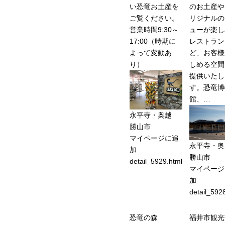
い恐竜お土産を
のお土産や
ご覧ください。
リジナルの
営業時間9:30～
ューが楽し
17:00（時期に
レストラン
よって変動あ
ど、お客様
り）
しめる空間
提供いたし
す。恐竜博
館、…
永平寺・奥越
勝山市
マイページに追
永平寺・奥
加
勝山市
detail_5929.html
マイページ
加
detail_592
恐竜の森
福井市観光