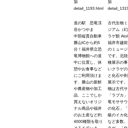
加
加
detail_1193.html
detail_131
道の駅 恐竜渓
古代生物ミ
谷かつやま
ジアム（幻
中部縦貫自動車
ラゲ館 Atol
勝山ICから約5
福井市越前
分！福井県立恐
のミュージ
竜博物館への道
です。北陸
中に位置し、休
種展示の事
憩やお食事など
いクラゲの
にご利用頂けま
と化石や剥
す、勝山の新鮮
展示です。
や農産物や加工
物は古代サ
品、ここでしか
「ラブカ」
買えないオリジ
竜モササウ
ナル商品や福井
の化石」「
のお土産など約
級のイカ化
4000種類を取り
など多数。
そろえていま
ラゲ」「化