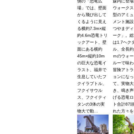
側の「恐竜広
森内に登場
場」では、壁面
ウォークス
から飛び出して
型のアミュ
くるように見え
メント施設
る横約7.3m×縦
つやまディ
約4.6m恐竜トリ
ーク」。総
ックアート、壁
は1.7ヘク
面にある横約
ル、全長約6
45m×縦約10m
ｍのウォー
の巨大な恐竜イ
ルーで味わ
ラスト、福井で
冒険アトラ
生息していたフ
ョンになっ
クイラプトル、
て、実物大
フクイサウル
き、鳴き声
ス、フクイティ
げる恐竜ロ
タンの3体の実
ト合計87
物大で動…
れた方々を