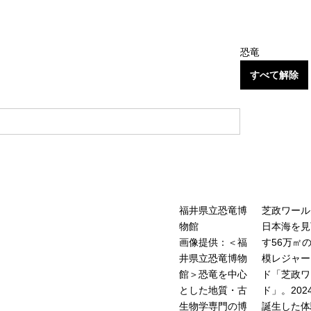
恐竜
すべて解除
福井県立恐竜博
芝政ワール
物館
日本海を見
画像提供：＜福
す56万㎡
井県立恐竜博物
模レジャー
館＞恐竜を中心
ド「芝政ワ
とした地質・古
ド」。202
生物学専門の博
誕生した体