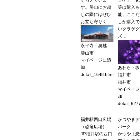
す。勝山にお越
等は購入も
しの際にはぜひ
能。ここだ
お立ち寄りく…
しか購入で
いクラゲグ
ズ…
永平寺・奥越
勝山市
マイページに追
加
あわら・坂
detail_1648.html
福井市
福井市
マイページ
加
detail_627
福井駅西口広場
かつやまデ
（恐竜広場）
パーク
JR福井駅の西口
かつやま恐