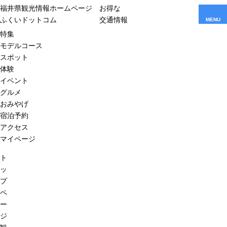
福井県観光情報ホームページ
お得な
ふくいドットコム
交通情報
MENU
特集
モデルコース
スポット
体験
イベント
グルメ
おみやげ
宿泊予約
アクセス
マイページ
ト
ッ
プ
ペ
ー
ジ