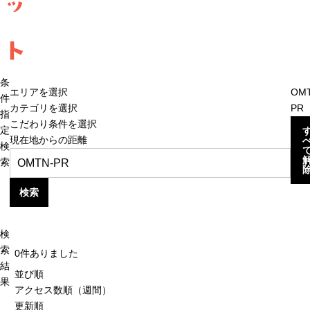
ッ
ト
条
エリアを選択
OM
件
カテゴリを選択
PR
指
こだわり条件を選択
定
現在地からの距離
検
索
検索
検
索
0
件ありました
結
並び順
果
アクセス数順（週間）
更新順