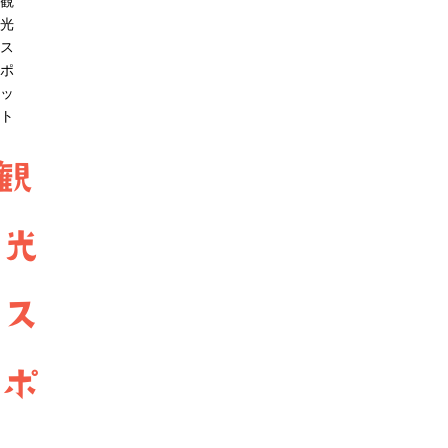
観
光
ス
ポ
ッ
ト
観
光
ス
ポ