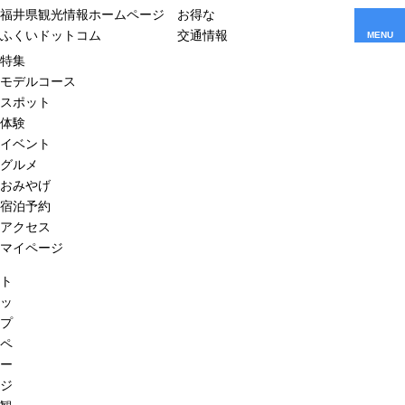
福井県観光情報ホームページ
お得な
ふくいドットコム
交通情報
MENU
特集
モデルコース
スポット
体験
イベント
グルメ
おみやげ
宿泊予約
アクセス
マイページ
ト
ッ
プ
ペ
ー
ジ