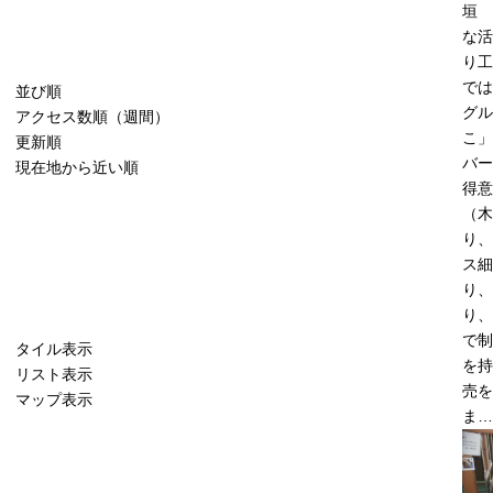
垣 
な活
り工
では
並び順
グル
アクセス数順（週間）
こ」
更新順
バー
現在地から近い順
得意
（木
り、
ス細
り、
り、
で制
タイル表示
を持
リスト表示
売を
マップ表示
ま…