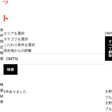
ッ
ト
条
エリアを選択
OM
件
カテゴリを選択
指
す
こだわり条件を選択
べ
定
て
現在地からの距離
解
検
除
索
検索
検
索
1
件ありました
大野
結
プも
果
大野
プも