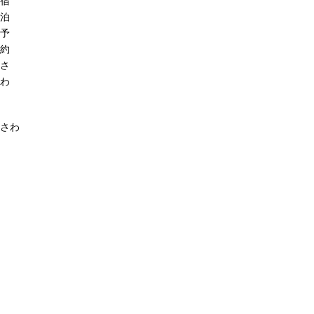
宿
泊
予
約
さ
わ
さわ