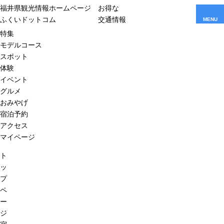
福井県観光情報ホームページ
お得な
ふくいドットコム
交通情報
MENU
特集
モデルコース
スポット
体験
イベント
グルメ
おみやげ
宿泊予約
アクセス
マイページ
ト
ッ
プ
ペ
ー
ジ