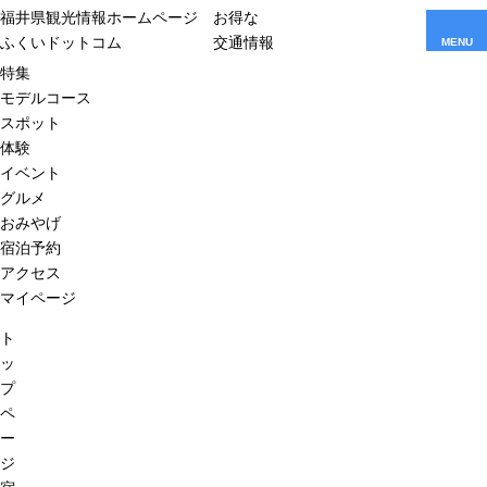
福井県観光情報ホームページ
お得な
ふくいドットコム
交通情報
MENU
特集
モデルコース
スポット
体験
イベント
グルメ
おみやげ
宿泊予約
アクセス
マイページ
ト
ッ
プ
ペ
ー
ジ