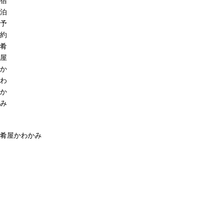
宿
泊
予
約
肴
屋
か
わ
か
み
肴屋かわかみ