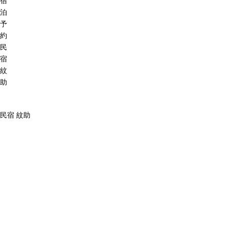
宿
泊
予
約
民
宿
紋
助
民宿 紋助