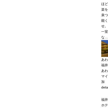
ほど
楽を
泉つ
能く
せ。
一室
な…
あわ
福井
あわ
マイ
加
deta
福井
ホテ