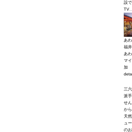
設で
TV
あわ
福井
あわ
マイ
加
deta
三六
派手
せん
から
天然
ュー
のお