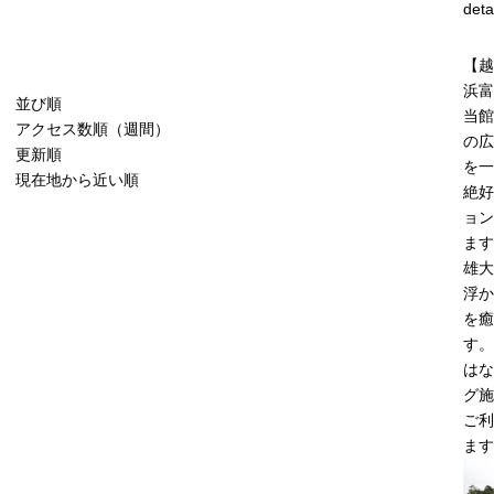
deta
【越
浜富
並び順
当館
アクセス数順（週間）
の広
更新順
を一
現在地から近い順
絶好
ョン
ます
雄大
浮か
を癒
す。
はな
グ施
ご利
ます