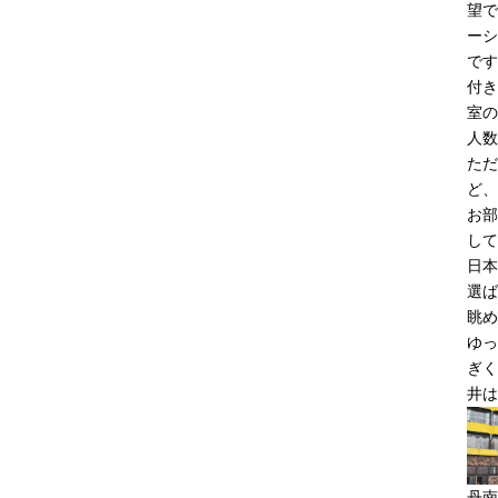
望で
ーシ
です
付き
室の
人数
ただ
ど、
お部
して
日本
選ば
眺め
ゆっ
ぎく
井は
丹南