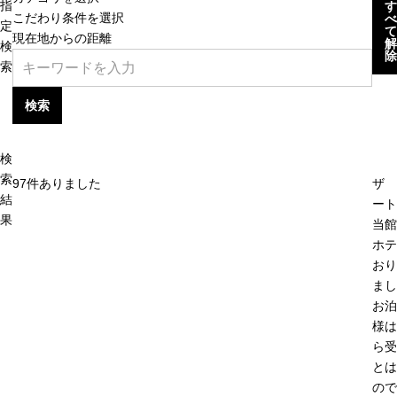
指
す
こだわり条件を選択
べ
定
て
現在地からの距離
解
検
除
索
検索
検
索
97
件ありました
ザ 
結
ート
果
当館
ホテ
おり
まし
お泊
様は
ら受
とは
ので