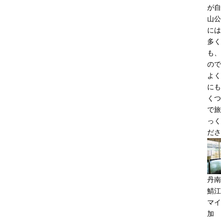
が自
山公
には
多く
も、
ので
よく
にも
くつ
で旅
っく
ださ
丹南
鯖江
マイ
加