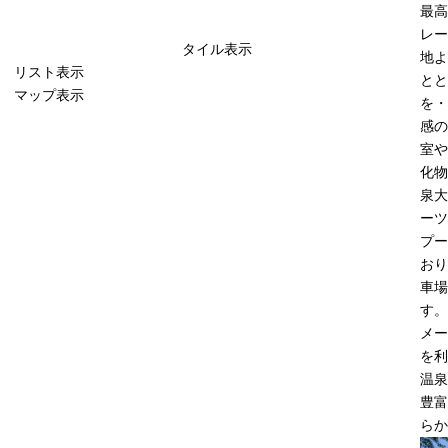
最高
レー
タイル表示
地よ
リスト表示
とと
マップ表示
を・
感の
室や
化物
泉大
ーツ
プー
おり
車場
す。
メー
を利
温泉
豊富
らか