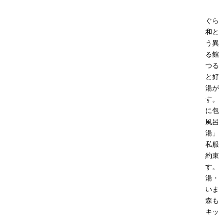
ぐら
和と
う異
る館
つる
と好
湯が
す。
に包
風呂
湯」
私服
約束
す。
湯・
いま
森も
キッ