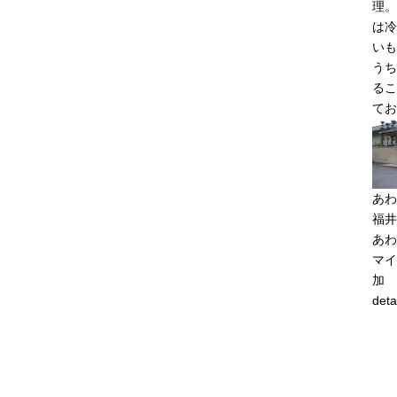
理。
は冷
いも
うち
るこ
てお
あわ
福井
あわ
マイ
加
deta