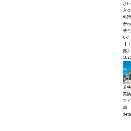
さい
入会
料請
合わ
番号
いた
【リ
部】0
107
若狭
美浜
マイ
加
deta