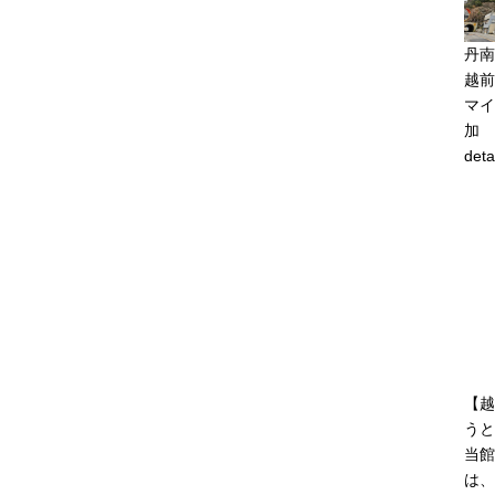
丹南
越前
マイ
加
deta
【越
うと
当館
は、