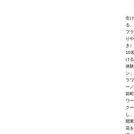
生け
る、
プラ
りや
き）
10
ける
体験
ン」
ラワ
ー／
前町
ワー
クー
し、
開業
花を