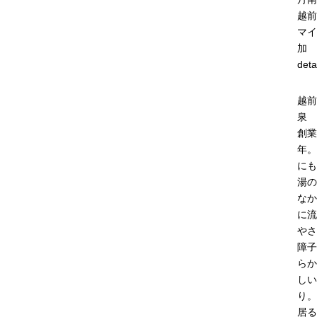
越前
マイ
加
deta
越前
泉 
創業
年。
にも
湯の
なか
に流
やさ
障子
らか
しい
り。
居る