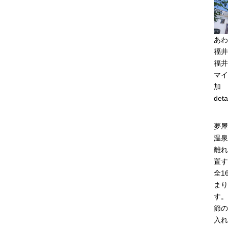
あわ
福井
福井
マイ
加
deta
夢屋
温泉
離れ
置す
全1
まり
す。
節の
入れ