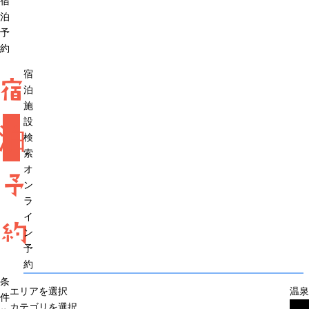
宿
泊
予
約
宿
宿
泊
施
設
泊
検
索
オ
予
ン
ラ
イ
約
ン
予
約
条
エリアを選択
温泉
件
カテゴリを選択