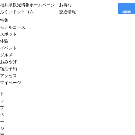
福井県観光情報ホームページ
お得な
ふくいドットコム
交通情報
MENU
特集
モデルコース
スポット
体験
イベント
グルメ
おみやげ
宿泊予約
アクセス
マイページ
ト
ッ
プ
ペ
ー
ジ