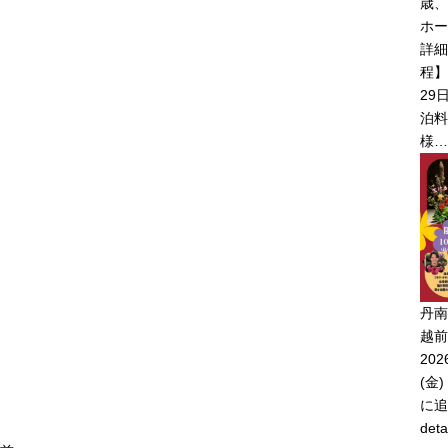
歳、
ホー
詳細
程】
29
泊料
様…
丹南
越前
20
(金)
に追
deta