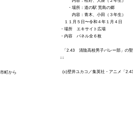
内容：棺野、大隈（２年生）
・場所：道の駅 荒島の郷
内容：青木、小田（３年生）
１１月５日〜令和４年１月４日
・場所 エキサイト広場
・内容 パネル全６枚
「2.43 清陰高校男子バレー部」の
↓↓
(c)壁井ユカコ／集英社・アニメ「2.
市町から