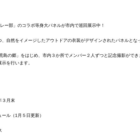
子バレー部」のコラボ等身大パネルが市内で巡回展示中！
一つ、自然をイメージしたアウトドアの衣装がデザインされたパネルとな
 荒島の郷」をはじめ、市内３か所でメンバー２人ずつと記念撮影ができ
展示を行います。
年３月末
ュール（1月５日更新）
ス