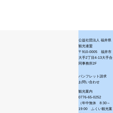
公益社団法人 福井県
観光連盟
〒910-0005 福井市
大手2丁目4-13
大手合
同事務所2F
パンフレット請求
お問い合わせ
観光案内
0776-65-0252
（年中無休 8:30～
19:00 ふくい観光案