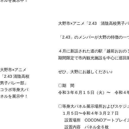
ネルを展示中！
大野市×アニメ「2.43 清陰高校男
「2.43」のメンバーが大野の特徴の
４月に新設された道の駅「越前おおの
期間限定で市内観光施設を中心に巡回
大野市×アニメ
ぜひ、大野にお越しください♪
「2.43 清陰高校
男子バレー部」
〇期 間
コラボ等身大パ
令和３年６月１５日（火）〜 令和４
ネルを展示中！
〇等身大パネル展示場所およびスケジ
１月５日〜令和４年３月２７日
設置場所 COCONOアートプレイ
設置内容 パネル全６枚