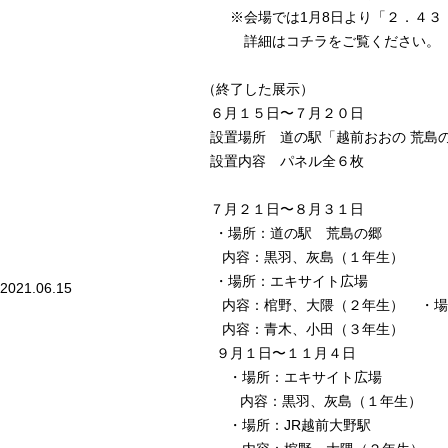
※会場では1月8日より「２．４３
詳細は
コチラ
をご覧ください。
（終了した展示）
６月１５日〜７月２０日
設置場所 道の駅「越前おおの 荒島
設置内容 パネル全６枚
７月２１日〜８月３１日
・場所：道の駅 荒島の郷
内容：黒羽、灰島（１年生）
・場所：エキサイト広場
2021.06.15
内容：棺野、大隈（２年生） ・場
内容：青木、小田（３年生）
９月１日〜１１月４日
・場所：エキサイト広場
内容：黒羽、灰島（１年生）
・場所：JR越前大野駅