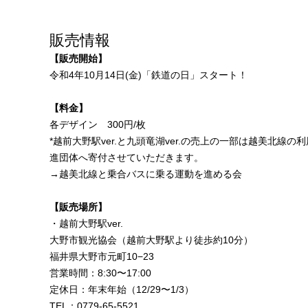
販売情報
【販売開始】
令和4年10月14日(金)「鉄道の日」スタート！
【料金】
各デザイン 300円/枚
*越前大野駅ver.と九頭竜湖ver.の売上の一部は越美北線の
進団体へ寄付させていただきます。
→
越美北線と乗合バスに乗る運動を進める会
【販売場所】
・越前大野駅ver.
大野市観光協会（越前大野駅より徒歩約10分）
福井県大野市元町10−23
営業時間：8:30〜17:00
定休日：年末年始（12/29〜1/3）
TEL：0779-65-5521