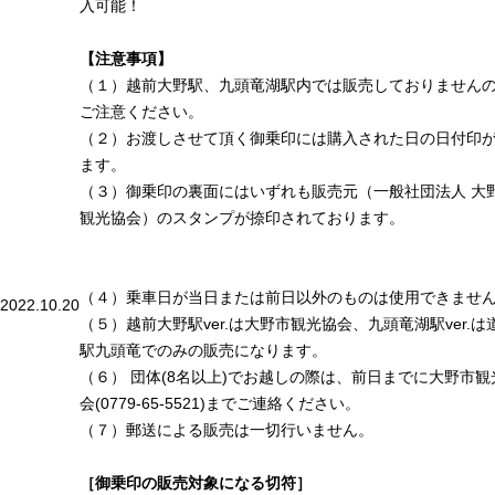
入可能！
【注意事項】
（１）越前大野駅、九頭竜湖駅内では販売しておりません
ご注意ください。
（２）お渡しさせて頂く御乗印には購入された日の日付印
ます。
（３）御乗印の裏面にはいずれも販売元（一般社団法人 大
観光協会）のスタンプが捺印されております。
（４）乗車日が当日または前日以外のものは使用できませ
2022.10.20
（５）越前大野駅ver.は大野市観光協会、九頭竜湖駅ver.は
駅九頭竜でのみの販売になります。
（６） 団体(8名以上)でお越しの際は、前日までに大野市観
会(0779-65-5521)までご連絡ください。
（７）郵送による販売は一切行いません。
［御乗印の販売対象になる切符］