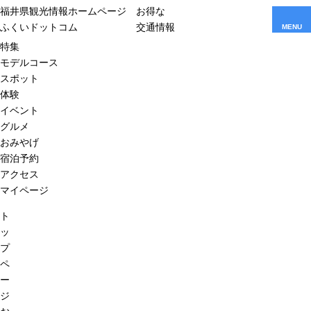
福井県観光情報ホームページ
お得な
ふくいドットコム
交通情報
MENU
特集
モデルコース
スポット
体験
イベント
グルメ
おみやげ
宿泊予約
アクセス
マイページ
ト
ッ
プ
ペ
ー
ジ