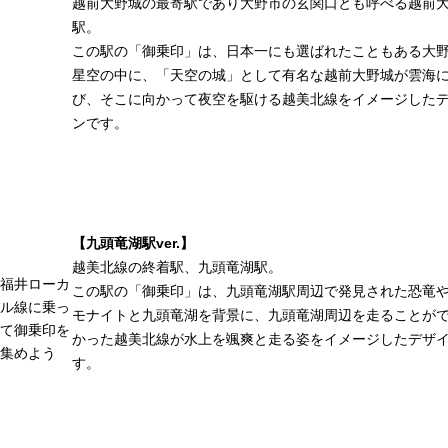
越前大野城の最寄駅であり大野市の玄関口とも呼べる越前
駅。
この駅の「御乗印」は、日本一にも選ばれたこともある大
星空の中に、「天空の城」として有名な越前大野城が雲海
び、そこに向かって夜空を駆ける越美北線をイメージした
ンです。
【九頭竜湖駅ver.】
越美北線の終着駅、九頭竜湖駅。
福井ローカ
この駅の「御乗印」は、九頭竜湖駅周辺で発見された恐竜
ル線に乗っ
モナイトと九頭竜湖を背景に、九頭竜湖周辺を走ることが
て御乗印を
かった越美北線が水上を颯爽と走る姿をイメージしたデザ
集めよう
す。