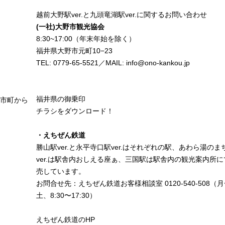
越前大野駅ver.と九頭竜湖駅ver.に関するお問い合わせ
(一社)大野市観光協会
8:30~17:00（年末年始を除く）
福井県大野市元町10−23
TEL: 0779-65-5521／MAIL: info@ono-kankou.jp
福井県の御乗印
市町から
チラシをダウンロード！
・えちぜん鉄道
勝山駅ver.と永平寺口駅ver.はそれぞれの駅、あわら湯のま
ver.は駅舎内おしえる座ぁ、三国駅は駅舎内の観光案内所に
売しています。
お問合せ先：えちぜん鉄道お客様相談室 0120-540-508（
土、8:30〜17:30）
えちぜん鉄道のHP