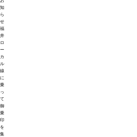
お
知
ら
せ
福
井
ロ
ー
カ
ル
線
に
乗
っ
て
御
乗
印
を
集