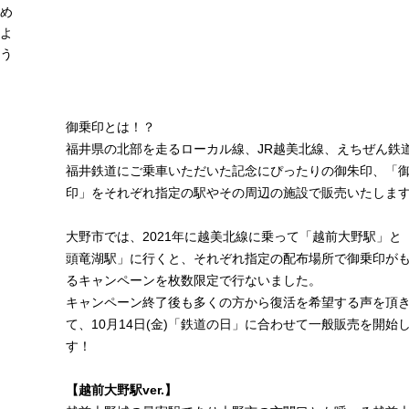
め
よ
う
御乗印とは！？
福井県の北部を走るローカル線、JR越美北線、えちぜん鉄
福井鉄道にご乗車いただいた記念にぴったりの御朱印、「
印」をそれぞれ指定の駅やその周辺の施設で販売いたしま
大野市では、2021年に越美北線に乗って「越前大野駅」と
頭竜湖駅」に行くと、それぞれ指定の配布場所で御乗印が
るキャンペーンを枚数限定で行ないました。
キャンペーン終了後も多くの方から復活を希望する声を頂
て、10月14日(金)「鉄道の日」に合わせて一般販売を開始
す！
【越前大野駅ver.】