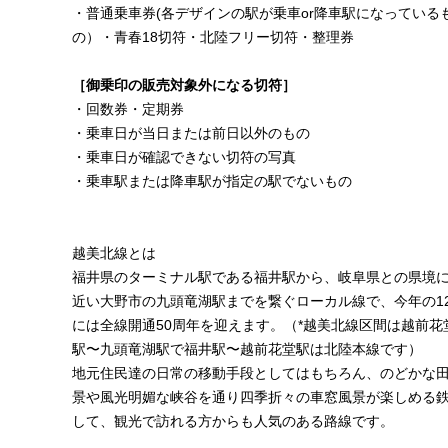
・普通乗車券(各デザインの駅が乗車or降車駅になっている
の）・青春18切符・北陸フリー切符・整理券
［御乗印の販売対象外になる切符］
・回数券・定期券
・乗車日が当日または前日以外のもの
・乗車日が確認できない切符の写真
・乗車駅または降車駅が指定の駅でないもの
越美北線とは
福井県のターミナル駅である福井駅から、岐阜県との県境
近い大野市の九頭竜湖駅までを繋ぐローカル線で、今年の1
には全線開通50周年を迎えます。（*越美北線区間は越前花
駅〜九頭竜湖駅で福井駅〜越前花堂駅は北陸本線です）
地元住民達の日常の移動手段としてはもちろん、のどかな
景や風光明媚な峡谷を通り四季折々の車窓風景が楽しめる
して、観光で訪れる方からも人気のある路線です。