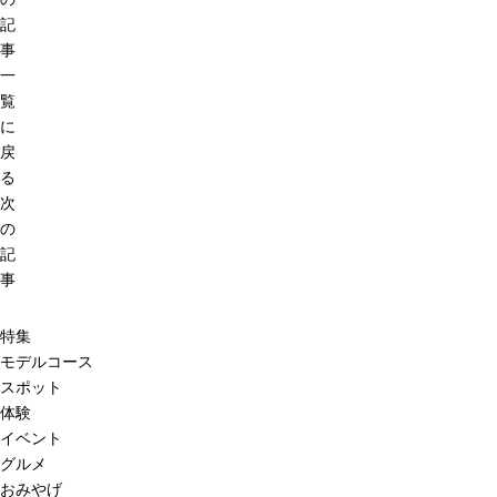
記
事
一
覧
に
戻
る
次
の
記
事
特集
モデルコース
スポット
体験
イベント
グルメ
おみやげ