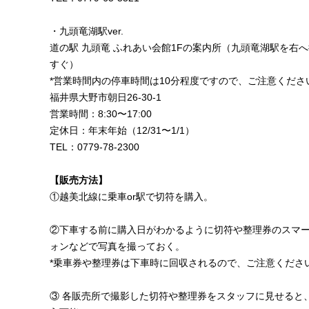
・九頭竜湖駅ver.
道の駅 九頭竜 ふれあい会館1Fの案内所
（九頭竜湖駅を右へ
すぐ）
*営業時間内の停車時間は10分程度ですので、ご注意くださ
福井県大野市朝日26-30-1
営業時間：8:30〜17:00
定休日：年末年始（12/31〜1/1）
TEL：0779-78-2300
【販売方法】
①越美北線に乗車or駅で切符を購入。
②下車する前に購入日がわかるように切符や整理券のスマ
ォンなどで写真を撮っておく。
*乗車券や整理券は下車時に回収されるので、ご注意くださ
③ 各販売所で撮影した切符や整理券をスタッフに見せると