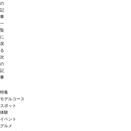
の
記
事
一
覧
に
戻
る
次
の
記
事
特集
モデルコース
スポット
体験
イベント
グルメ