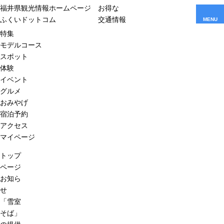
福井県観光情報ホームページ
お得な
ふくいドットコム
交通情報
MENU
特集
モデルコース
スポット
体験
イベント
グルメ
おみやげ
宿泊予約
アクセス
マイページ
トップ
ページ
お知ら
せ
「雪室
そば」