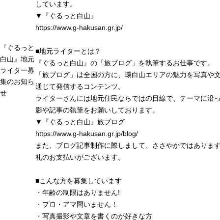
しています。
▼『ぐるっと白山』
https://www.g-hakusan.gr.jp/
『ぐるっと
■地元ライターとは？
白山』地元
『ぐるっと白山』の「旅ブログ」を執筆するお仕事です。
ライター募
「旅ブログ」は全国の方に、環白山エリアの魅力を写真や
集のお知ら
通じて発信するコンテンツ。
せ
ライターさんには地元住民ならではの目線で、テーマに沿
影や記事の執筆をお願いしております。
▼『ぐるっと白山』旅ブログ
https://www.g-hakusan.gr.jp/blog/
また、ブログ記事制作に際しまして、ささやかではありま
礼のお支払いがございます。
■こんな方を募集しています
・年齢の制限はありません!
・プロ・アマ問いません！
・写真撮影や文章を書くのが好きな方