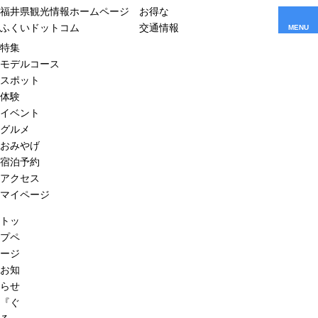
福井県観光情報ホームページ
お得な
ふくいドットコム
交通情報
MENU
特集
モデルコース
スポット
体験
イベント
グルメ
おみやげ
宿泊予約
アクセス
マイページ
トッ
プペ
ージ
お知
らせ
『ぐ