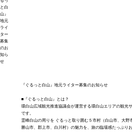
るっ
と白
山』
地元
ライ
ター
募集
のお
知ら
せ
『ぐるっと白山』地元ライター募集のお知らせ
■『ぐるっと白山』とは？
環白山広域観光推進協議会が運営する環白山エリアの観光
です。
霊峰白山の周りを ぐるっと取り囲む５市村（白山市、大野
勝山市、郡上市、白川村）の魅力を、旅の臨場感たっぷり