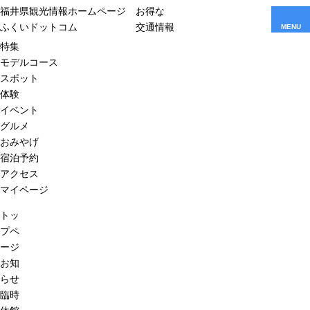
福井県観光情報ホームページ
お得な
ふくいドットコム
交通情報
MENU
特集
モデルコース
スポット
体験
イベント
グルメ
おみやげ
宿泊予約
アクセス
マイページ
トッ
プペ
ージ
お知
らせ
臨時