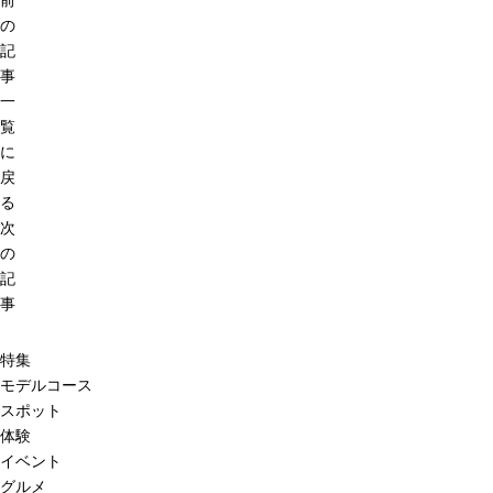
前
の
記
事
一
覧
に
戻
る
次
の
記
事
特集
モデルコース
スポット
体験
イベント
グルメ