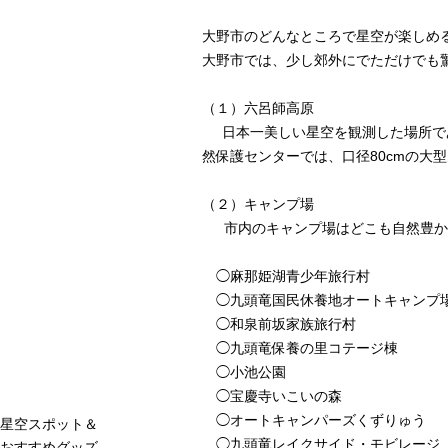
大野市のどんなところで星空が楽しめ
大野市では、少し郊外にでただけでも
（１）
六呂師高原
日本一美しい星空を観測した場所であ
然保護センター
では、口径80cmの大
（２）キャンプ場
市内のキャンプ場はどこも自然豊かな
◯
麻那姫湖青少年旅行村
◯
九頭竜国民休養地オートキャンプ
◯
和泉前坂家族旅行村
◯
九頭竜保養の里コテージ棟
◯
小池公園
◯
宝慶寺いこいの森
◯
オートキャンパーズくずりゅう
星空スポット＆
◯
九頭竜レイクサイド・モビレージ
おすすめグッズ