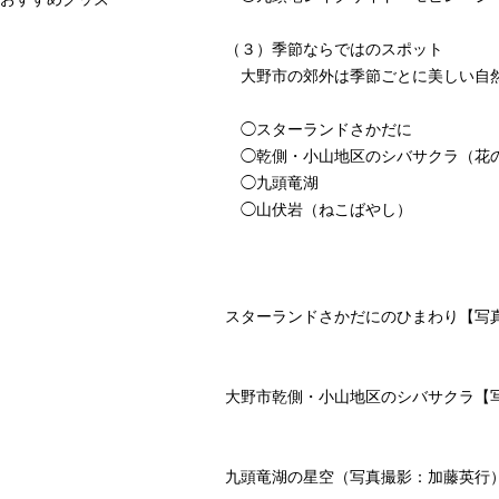
（３）季節ならではのスポット
大野市の郊外は季節ごとに美しい自然
◯
スターランドさかだに
◯
乾側・小山地区のシバサクラ
（花
◯
九頭竜湖
◯
山伏岩
（ねこばやし）
スターランドさかだにのひまわり【写
大野市乾側・小山地区のシバサクラ【
九頭竜湖の星空（写真撮影：加藤英行