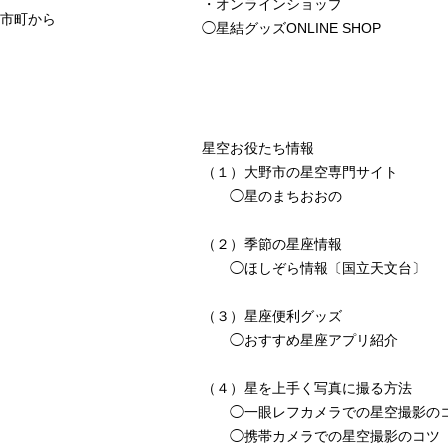
・オンラインショップ
市町から
◯
星結グッズONLINE SHOP
星空お役たち情報
（１）大野市の星空専門サイト
◯
星のまちおおの
（２）季節の星座情報
◯
ほしぞら情報〔国立天文台〕
（３）星座便利グッズ
◯
おすすめ星座アプリ紹介
（４）星を上手く写真に撮る方法
◯
一眼レフカメラでの星空撮影の
◯
携帯カメラでの星空撮影のコツ〔T