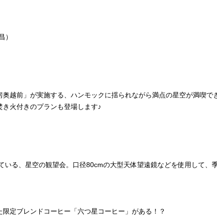
昌）
奥越前」が実施する、ハンモックに揺られながら満点の星空が満喫で
焚き火付きのプランも登場します♪
いる、星空の観望会。口径80cmの大型天体望遠鏡などを使用して、
た限定ブレンドコーヒー「六つ星コーヒー」がある！？