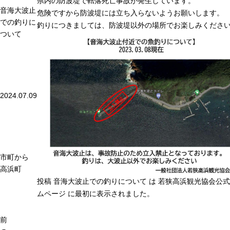
県内の防波堤で転落死亡事故が発生しています。
音海大波止
危険ですから防波堤には立ち入らないようお願いします。
での釣りに
釣りにつきましては、防波堤以外の場所でお楽しみくださ
ついて
2024.07.09
市町から
高浜町
投稿
音海大波止での釣りについて
は
若狭高浜観光協会公式
ムページ
に最初に表示されました。
前