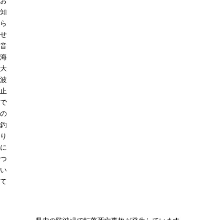
お
知
ら
せ
音
海
大
波
止
で
の
釣
り
に
つ
い
て