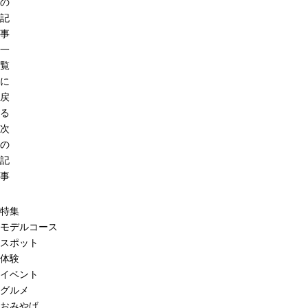
の
記
事
一
覧
に
戻
る
次
の
記
事
特集
モデルコース
スポット
体験
イベント
グルメ
おみやげ