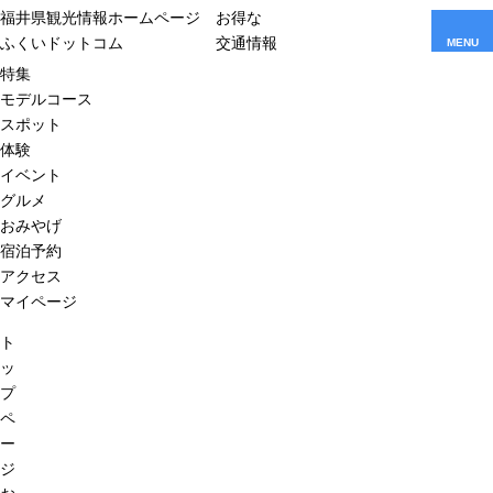
福井県観光情報ホームページ
お得な
ふくいドットコム
交通情報
MENU
特集
モデルコース
スポット
体験
イベント
グルメ
おみやげ
宿泊予約
アクセス
マイページ
ト
ッ
プ
ペ
ー
ジ