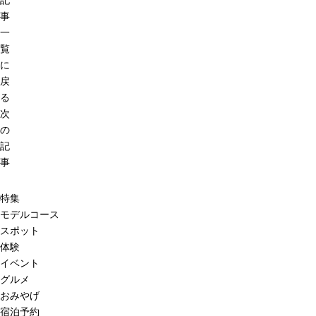
記
事
一
覧
に
戻
る
次
の
記
事
特集
モデルコース
スポット
体験
イベント
グルメ
おみやげ
宿泊予約