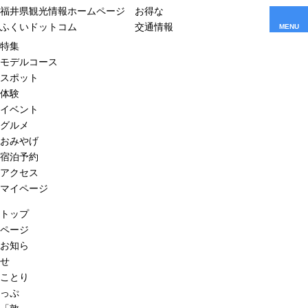
福井県観光情報ホームページ
お得な
ふくいドットコム
交通情報
MENU
特集
モデルコース
スポット
体験
イベント
グルメ
おみやげ
宿泊予約
アクセス
マイページ
トップ
ページ
お知ら
せ
ことり
っぷ