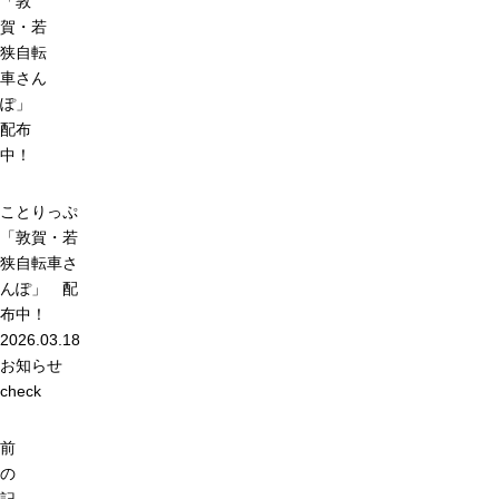
「敦
賀・若
狭自転
車さん
ぽ」
配布
中！
ことりっぷ
「敦賀・若
狭自転車さ
んぽ」 配
布中！
2026.03.18
お知らせ
check
前
の