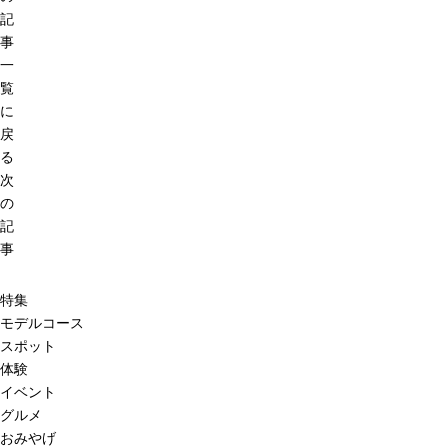
記
事
一
覧
に
戻
る
次
の
記
事
特集
モデルコース
スポット
体験
イベント
グルメ
おみやげ