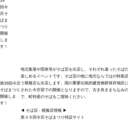
39
回今
庄そ
ばま
つり
開催
しま
す！
地元集落や団体等がそば店を出店し、それぞれ違ったそば
楽しめるイベントです。そば店の他に地元ならではの特産
う模擬店も出店します。国の重要伝統的建造物群保存地区
第39回今庄
そばまつり
された今庄宿での開催となりますので、古き良きまちなみ
開催しま
で、町特産のそばをご賞味ください。
す！
◀ そば店・模擬店情報 ▶
第３９回今庄そばまつり特設サイト