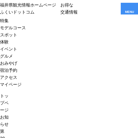
福井県観光情報ホームページ
お得な
ふくいドットコム
交通情報
MENU
特集
モデルコース
スポット
体験
イベント
グルメ
おみやげ
宿泊予約
アクセス
マイページ
トッ
プペ
ージ
お知
らせ
第