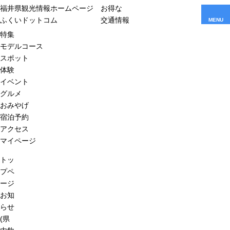
福井県観光情報ホームページ
お得な
ふくいドットコム
交通情報
MENU
特集
モデルコース
スポット
体験
イベント
グルメ
おみやげ
宿泊予約
アクセス
マイページ
トッ
プペ
ージ
お知
らせ
(県