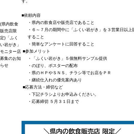
す。
■依頼内容
・県内の飲食店や販売店であること
(県内飲食
・６～７月の期間中に「ふくい岩がき」を３営業日以上
販売店限
すること
定)「ふく
・簡単なアンケートに回答すること
い岩がき」
■参加メリット
モニター店
・「ふくい岩がき」５個無料サンプル提供
募集のお知
らせ
・のぼり、ポスターの配布
・県のＨＰやＳＮＳ、チラシ等でお店をＰＲ
・継続仕入れの優先案内あり
■応募方法・締切など
・下記チラシよりお申込みください。
・応募締切 ５月３１日まで