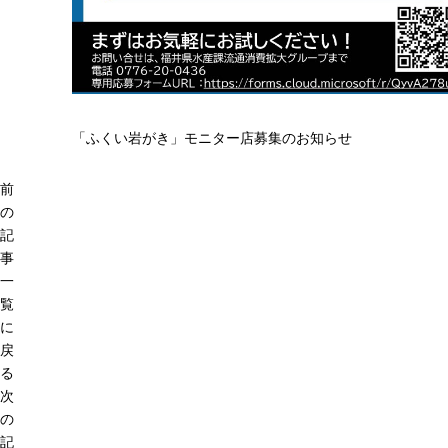
「ふくい岩がき」モニター店募集のお知らせ
前
の
記
事
一
覧
に
戻
る
次
の
記