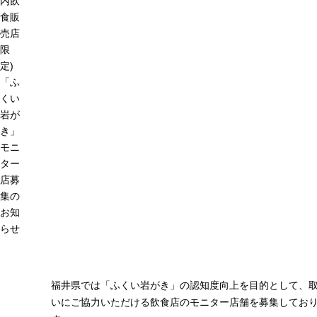
内飲
食販
売店
限
定)
「ふ
くい
岩が
き」
モニ
ター
店募
集の
お知
らせ
福井県では「ふくい岩がき」の認知度向上を目的として、
いにご協力いただける飲食店のモニター店舗を募集してお