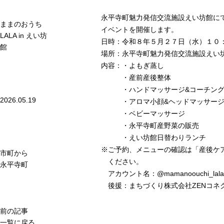
永平寺町魅力発信交流施設えい坊館に
ままのおうち
イベントを開催します。
LALA in えい坊
日時：令和８年５月２７日（水）１０
館
場所：永平寺町魅力発信交流施設えい坊
内容：・よもぎ蒸し
・産前産後整体
・ハンドマッサージ&コーチン
2026.05.19
・アロマ小顔&ヘッドマッサー
・ベビーマッサージ
・永平寺町産野菜の販売
・えい坊館日替わりランチ
※ご予約、メニューの確認は「産後ケア
市町から
ください。
永平寺町
アカウント名：@mamanoouchi_lala
後援：まちづくり株式会社ZENコネ
前の記事
一覧に戻る