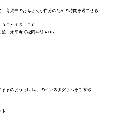
て、育児中のお母さんが自分のための時間を過ごせる
：００〜１５：００
館（永平寺町松岡神明3-107）
グ
ジ
ままのおうちLaLa」のインスタグラムをご確認
クト