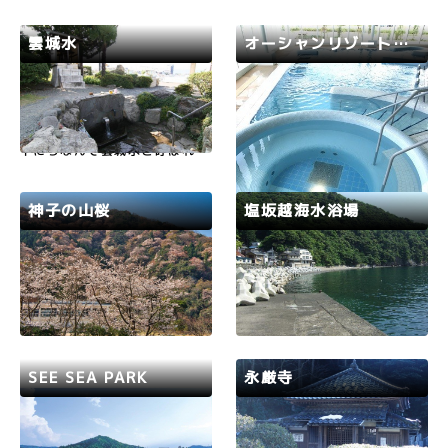
し、葉原村(敦賀市葉原)に陣ど
現存する、全国でも稀な歴史的
る加賀藩と対峙することとなり
建造物だ。建物内には役人の人
ます。しかし、交戦を望まない
形や弓矢、さすまたなどの道具
雲城水
オーシャンリゾートホテル＆スパうみんぴあ
水戸天狗党は戦闘を避けようと
を展示。
加賀藩と交渉を重ねます。 こ
おおい町
若狭路
小浜市
若狭路
の交渉が行われたのが、武田耕
雲…
小浜市一番町船溜まり横にある
小浜湾を目前にしたロケーショ
雲城公園。雲浜(うんぴん)の城
ンが魅力の観光リゾート施設
下にちなんで雲城水と呼ばれ
『オーシャンリゾートホテル＆
て、地下30ｍの砂礫層から湧
スパ Uminpia』。全室オーシ
き出る地下水は一年を通じて1
ャンビューの客室でご家族そろ
3°Ｃ。この雲城水のある地元
って、心やすらぐひとときを楽
神子の山桜
塩坂越海水浴場
の一番町は各戸に掘り抜き井戸
しみませんか。また、ホテルに
があるほど、地下水に恵まれた
隣接するスパは宿泊のお客様は
若狭路
若狭町
若狭路
若狭町
場所で、現在でも多くの地元…
無料でご利用可能です。
常神半島に位置する神子に県の
夏の若狭湾は海水浴客で賑わい
名勝、神子の山桜が約300本見
ます。心ゆくまで海で遊んだ後
事な並木をつくっています。日
は、若狭湾の美味しいお魚を民
本海とのコントラストが見事で
宿や旅館で味わって、夏の海を
す。
満喫してみてはいかがでしょう
か。
SEE SEA PARK
永厳寺
おおい町
若狭路
若狭路
敦賀市