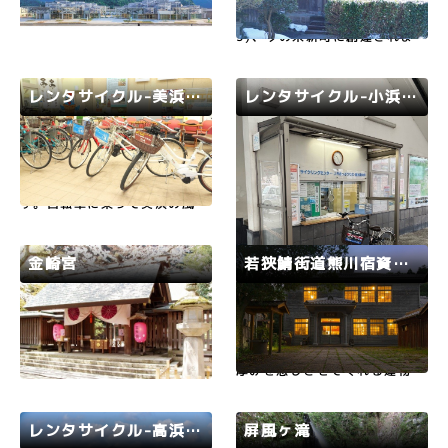
おおい町うみんぴあエリアに
曹洞宗。若狭三十三観音霊場の
「みんなでつくる公園」をコン
第1番札所。応永20年(141
セプトにした商業施設SEE SE
3)、今の栄新町に創建されま
A PARKが誕生しました。建物
す。慶長12年(1607)、打它宗
はうみんぴあエリアのほぼ中
貞により現在地に移転。 水戸
央、ホテルうみんぴあの目の前
天狗党には少年11人が含まれ
レンタサイクル-美浜町−若狭美浜観光協会 (JR美浜駅内)
レンタサイクル-小浜市−小浜市サイクリングセンター（JR東小浜…
にあり、近代的なデザインと環
ており、これを不憫に思った永
境共生な施設となっておりま
厳寺住職龍道が奉行所に申し入
若狭路
美浜町
若狭路
小浜市
す。施設はEAST棟とWEST棟
れ、11人を仏弟子として引き
に分かれて…
取ったと…
若狭美浜観光協会ではレンタサ
東小浜駅にある小浜市サイクリ
イクルの貸出しを行っていま
ングセンターではレンタサイク
す。自転車に乗って美浜の風を
ルをご利用いただけます。「若
思いっきり感じてみませんか？
狭姫神社・若狭彦神社」、「萬
普通自転車・電動アシスト自転
徳寺」、「神宮寺」、「明通
車は、若狭美浜観光協会の協会
寺」など、小浜市内の寺社仏閣
金崎宮
若狭鯖街道熊川宿資料館(宿場館)
会員宿に宿泊する場合は1泊2
を自転車でゆったり巡ってみま
日で利用することができます。
せんか？
若狭路
敦賀市
若狭路
若狭町
また、レンタサイクルは三方
五…
延元元年(1336)恒良、尊良両
昭和15年に熊川村役場として
親王を守護した新田義貞が足利
建てた建物です。熊川の歴史の
軍と戦った古戦場です。戦いは
厚みを感じさせてくれる建物
厳しさを極め、尊良親王ら300
で、熊川宿と鯖街道の歴史を見
人は籠城から半年後、城に火を
せてくれる資料館です。
放ち自害しました。中腹の金崎
レンタサイクル-高浜町-若狭高浜駅(若狭高浜観光協会）
屏風ヶ滝
宮には両親王が祀られていま