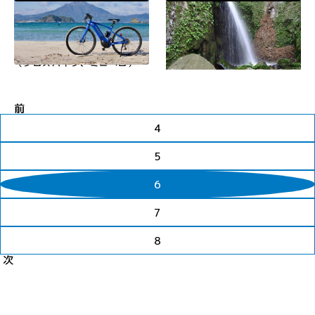
す。戦国の世には朝倉・浅井軍
若狭路
高浜町
若狭路
美浜町
と信長・秀吉・家康の戦いの
場…
若狭高浜駅では電動アシスト自
美浜町新庄地区にある関西電力
転車、クロスバイク、E-bike
嶺南変電所の裏側から、渓流沿
（クロスバイク、ミニベロ）の
いに山道を歩くと約40分で屏
貸出しを行っています。「わか
風ヶ滝に到着します。高さ約2
さいくるサイクリストに優しい
0メートル、三面懸崖絶壁に流
宿」にご宿泊の方は1泊2日以
れ落ちる様子は、神秘的な美し
前
上の連続利用も可能！高浜町内
さをたたえています。
の観光やサイクリングにぜひご
4
利用ください。ご利用方法の
詳…
5
6
7
8
次