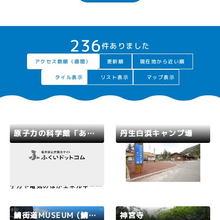
236
件ありました
アクセス数順（週間）
現在地から近い順
更新順
タイル表示
リスト表示
マップ表示
原子力の科学館「あっとほうむ」 (福井原子力センター)
丹生白浜キャンプ場
若狭路
敦賀市
若狭路
美浜町
原子力・エネルギー・電気につ
その名のとおり白砂がきれいな
いて体験学習できる科学館。原
美浜最北の海水浴場の近くにあ
子力や電気のほかエネルギー・
るキャンプ場です。シャワー、
環境・科学の知識や情報がいっ
炊事場、売店、食堂、管理棟な
ぱいの展示館やキャラクターに
どの施設も充実しています。※
よるクイズ、ゲーム、ムービー
2026年丹生白浜キャンプ場は
鯖街道MUSEUM (鯖街道ミュージアム)
神宮寺