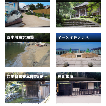
ショーを体験することができま
開設しません。202６年丹生白
す。
浜海水浴場と丹生オートキャン
若狭路
小浜市
若狭路
小浜市
プ場を開設します。丹生白浜
海…
令和2年3月8日オープン。日本
奈良・東大寺の二月堂への”お
遺産に認定された「鯖街道」を
水送り”はこの神宮寺の神事と
はじめ、鯖街道と深い関わりの
して有名。神体山を借景に若狭
ある、もう一つの日本遺産「北
随一の木造本堂(重文)が雄大な
前船寄港地・船主集落」を含め
景観を見せてくれる。力強い木
た小浜市の文化財や祭礼等を紹
造金剛力士像を安置した仁王門
西小川海水浴場
マーメイドテラス
介する日本遺産ガイダンス施設
(北門)は重要文化財。神宮寺に
です。トリックアートと一緒に
は、神様と仏様がいらっしゃい
若狭路
小浜市
若狭路
小浜市
記念撮影がおすすめです。&…
ます。
33場が豊富で、天然の良港で
小浜市は人魚伝説が残るまちで
もある西小川は、水は透き通
す。人魚といえば美容と健康の
り、砂浜は小さめだが、プライ
お話が付き物なので、美しさを
ベートビーチのような感覚でシ
求めて人魚の軌跡をめぐるのも
ュノーケリングも楽しめる。静
いいですね。ここから見える海
かに過ごしたい方におすすめ。
に沈む夕日は、絶景ですよ。
武田耕雲斎本陣跡(新保陣屋)
熊川番所
若狭路
敦賀市
若狭路
若狭町
元治元年(1864)12月11日、
宿場町入口にあった番所をもと
水戸天狗党は木ノ芽峠を越え
の場所に復元。重要伝統的建造
て、新保村(敦賀市新保)に到着
物群保存地区内に元位置のまま